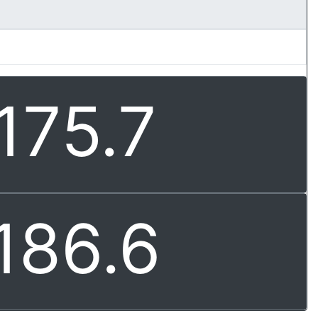
175.7
186.6