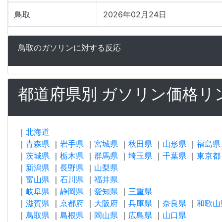
鳥取
2026年02月24日
鳥取のガソリンに対する反応
都道府県別 ガソリン価格リ
｜
北海道
｜
青森県
｜
岩手県
｜
宮城県
｜
秋田県
｜
山形県
｜
福島県
｜
茨城県
｜
栃木県
｜
群馬県
｜
埼玉県
｜
千葉県
｜
東京都
｜
新潟県
｜
長野県
｜
山梨県
｜
富山県
｜
石川県
｜
福井県
｜
岐阜県
｜
静岡県
｜
愛知県
｜
三重県
｜
滋賀県
｜
京都府
｜
大阪府
｜
兵庫県
｜
奈良県
｜
和歌山
｜
鳥取県
｜
島根県
｜
岡山県
｜
広島県
｜
山口県