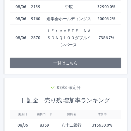
08/06
2139
中広
32900.0%
08/06
9760
進学会ホールディングス
20006.2%
ｉＦｒｅｅＥＴＦ ＮＡ
08/06
2870
ＳＤＡＱ１００ダブルイ
7386.7%
ンバース
一覧はこちら
08/06 確定分
日証金 売り残 増加率ランキング
更新日
銘柄コード
銘柄名
増加率
08/06
8359
八十二銀行
315650.0%