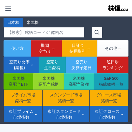
日本株
米国株
機関
日証金
使い方
その他
空売り
信用取引
空売り比率
空売り
空売り
逆日歩
(業種)
注目銘柄
決算予定日
ランキング
米国株
米国株
米国株
S&P500
高配当ETF
高配当銘柄
高配当業種
構成銘柄一覧
プライム市場
スタンダード市場
グロース市場
銘柄一覧
銘柄一覧
銘柄一覧
東証プライム
東証スタンダード
東証グロース
市場指数
市場指数
市場指数