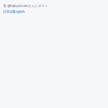
@kabusincomさんにポスト
日本語
|
English