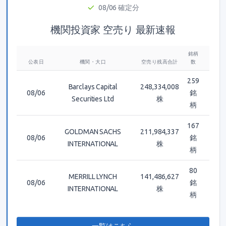
08/06 確定分
機関投資家 空売り 最新速報
銘柄
公表日
機関・大口
空売り残高合計
数
259
Barclays Capital
248,334,008
08/06
銘
Securities Ltd
株
柄
167
GOLDMAN SACHS
211,984,337
08/06
銘
INTERNATIONAL
株
柄
80
MERRILL LYNCH
141,486,627
08/06
銘
INTERNATIONAL
株
柄