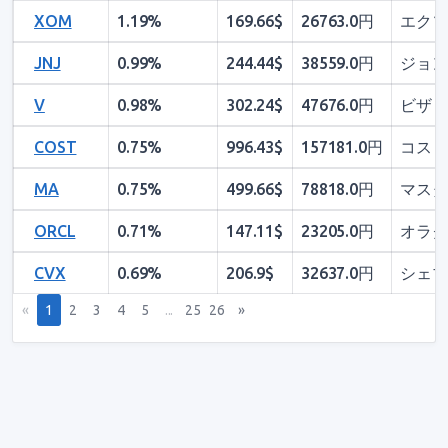
XOM
1.19%
169.66$
26763.0円
エクソ
JNJ
0.99%
244.44$
38559.0円
ジョン
V
0.98%
302.24$
47676.0円
ビザ A
COST
0.75%
996.43$
157181.0円
コスト
MA
0.75%
499.66$
78818.0円
マスタ
ORCL
0.71%
147.11$
23205.0円
オラク
CVX
0.69%
206.9$
32637.0円
シェブ
(current)
Next
«
1
2
3
4
5
...
25
26
»