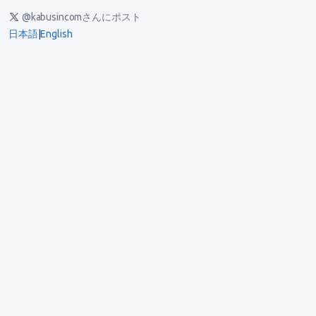
@kabusincomさんにポスト
日本語
|
English