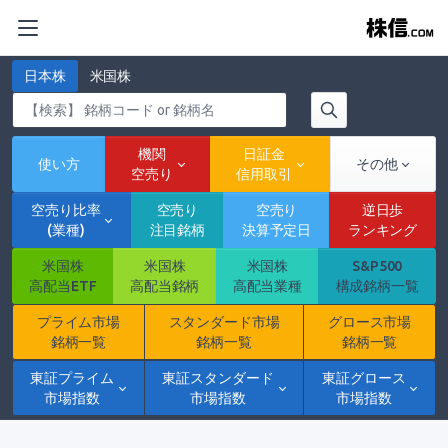
日本株
米国株
機関
日証金
使い方
その他
空売り
信用取引
空売り比率
空売り
空売り
逆日歩
(業種)
注目銘柄
決算予定日
ランキング
米国株
米国株
米国株
S&P500
高配当ETF
高配当銘柄
高配当業種
構成銘柄一覧
プライム市場
スタンダード市場
グロース市場
銘柄一覧
銘柄一覧
銘柄一覧
東証プライム
東証スタンダード
東証グロース
市場指数
市場指数
市場指数