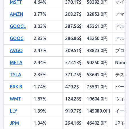
MSFT
4.64%
370.17$
58392.0円
マイク
AMZN
3.77%
208.27$
32853.0円
アマゾ
GOOGL
3.03%
287.56$
45361.0円
アルフ
GOOG
2.83%
286.86$
45250.0円
アルフ
AVGO
2.47%
309.51$
48823.0円
ブロー
META
2.44%
572.13$
90250.0円
None
TSLA
2.35%
371.75$
58641.0円
テスラ
BRK.B
1.74%
479.2$
75591.0円
バーク
WMT
1.67%
124.28$
19604.0円
ウォル
LLY
1.39%
919.77$
145089.0円
イーラ
JPM
1.34%
294.16$
46402.0円
JPモ