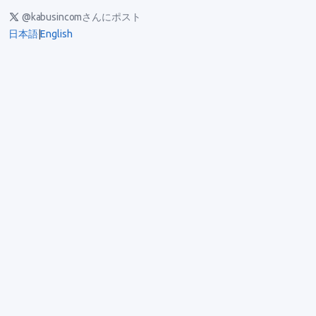
@kabusincomさんにポスト
日本語
|
English