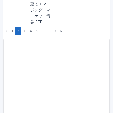
建てエマー
ジング・マ
ーケット債
券 ETF
Previous
(current)
Next
«
1
2
3
4
5
...
30
31
»