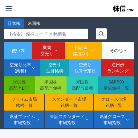
日本株
米国株
機関
日証金
使い方
その他
空売り
信用取引
空売り比率
空売り
空売り
逆日歩
(業種)
注目銘柄
決算予定日
ランキング
米国株
米国株
米国株
S&P500
高配当ETF
高配当銘柄
高配当業種
構成銘柄一覧
プライム市場
スタンダード市場
グロース市場
銘柄一覧
銘柄一覧
銘柄一覧
東証プライム
東証スタンダード
東証グロース
市場指数
市場指数
市場指数