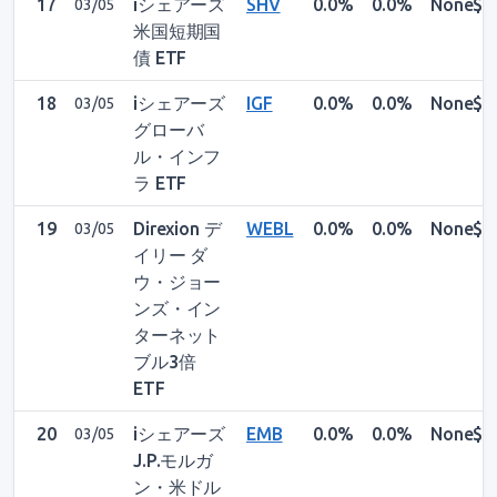
17
iシェアーズ
SHV
0.0%
0.0%
None$
03/05
米国短期国
債 ETF
18
iシェアーズ
IGF
0.0%
0.0%
None$
03/05
グローバ
ル・インフ
ラ ETF
19
Direxion デ
WEBL
0.0%
0.0%
None$
03/05
イリー ダ
ウ・ジョー
ンズ・イン
ターネット
ブル3倍
ETF
20
iシェアーズ
EMB
0.0%
0.0%
None$
03/05
J.P.モルガ
ン・米ドル