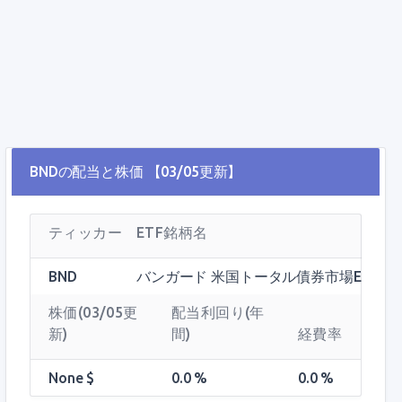
BNDの配当と株価 【03/05更新】
ティッカー
ETF銘柄名
BND
バンガード 米国トータル債券市場ETF
株価(03/05更
配当利回り(年
新)
間)
経費率
None $
0.0 %
0.0 %