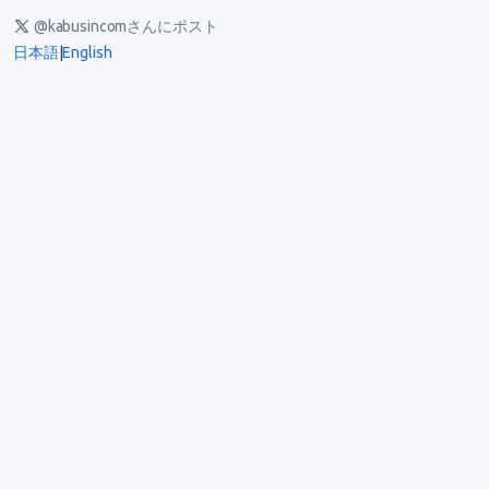
@kabusincomさんにポスト
日本語
|
English