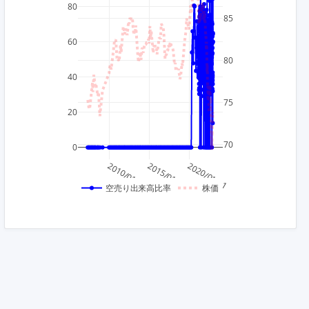
80
85
60
80
40
75
20
70
0
2010/01/01
2015/01/01
2020/01/01
空売り出来高比率
株価