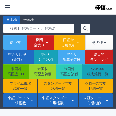
日本株
米国株
機関
日証金
使い方
その他
空売り
信用取引
空売り比率
空売り
空売り
逆日歩
(業種)
注目銘柄
決算予定日
ランキング
米国株
米国株
米国株
S&P500
高配当ETF
高配当銘柄
高配当業種
構成銘柄一覧
プライム市場
スタンダード市場
グロース市場
銘柄一覧
銘柄一覧
銘柄一覧
東証プライム
東証スタンダード
東証グロース
市場指数
市場指数
市場指数