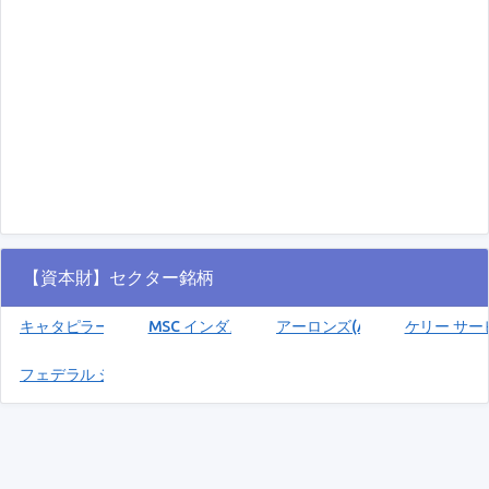
【資本財】セクター銘柄
キャタピラー(CAT)
MSC インダストリアル ダイレクト A(MSM)
アーロンズ(AAN)
ケリー サービ
フェデラル シグナル(FSS)