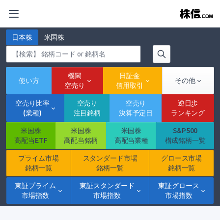
日本株
米国株
機関
日証金
使い方
その他
空売り
信用取引
空売り比率
空売り
空売り
逆日歩
(業種)
注目銘柄
決算予定日
ランキング
米国株
米国株
米国株
S&P500
高配当ETF
高配当銘柄
高配当業種
構成銘柄一覧
プライム市場
スタンダード市場
グロース市場
銘柄一覧
銘柄一覧
銘柄一覧
東証プライム
東証スタンダード
東証グロース
市場指数
市場指数
市場指数