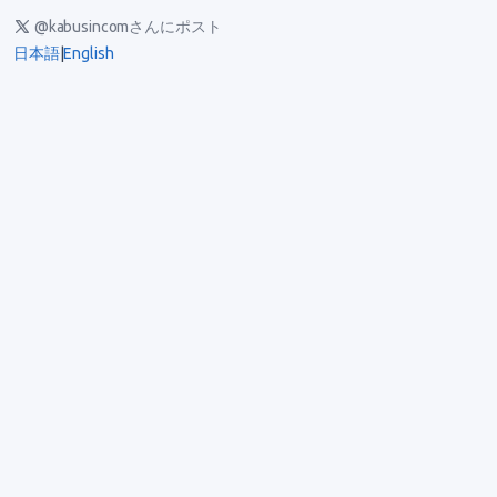
@kabusincomさんにポスト
日本語
|
English