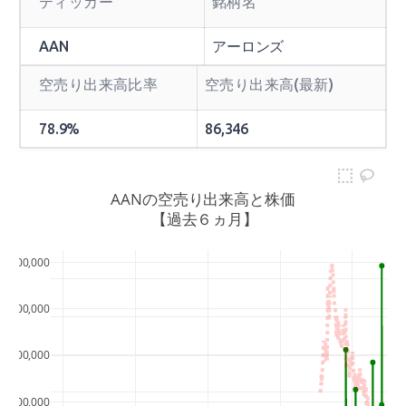
ティッカー
銘柄名
AAN
アーロンズ
空売り出来高比率
空売り出来高(最新)
78.9%
86,346
AANの空売り出来高と株価
 【過去６ヵ月】
500,000
35
400,000
30
25
300,000
20
200,000