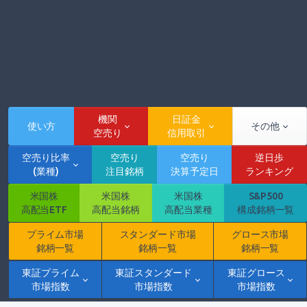
機関
日証金
使い方
その他
空売り
信用取引
空売り比率
空売り
空売り
逆日歩
(業種)
注目銘柄
決算予定日
ランキング
米国株
米国株
米国株
S&P500
高配当ETF
高配当銘柄
高配当業種
構成銘柄一覧
プライム市場
スタンダード市場
グロース市場
銘柄一覧
銘柄一覧
銘柄一覧
東証プライム
東証スタンダード
東証グロース
市場指数
市場指数
市場指数