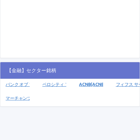
【金融】セクター銘柄
バンク オブ プリンストン(BPRN)
ベロシティ ファイナンシャル(VEL)
ACNB(ACNB)
フィフス サー
マーチャンツ バンコープ(MBIN)