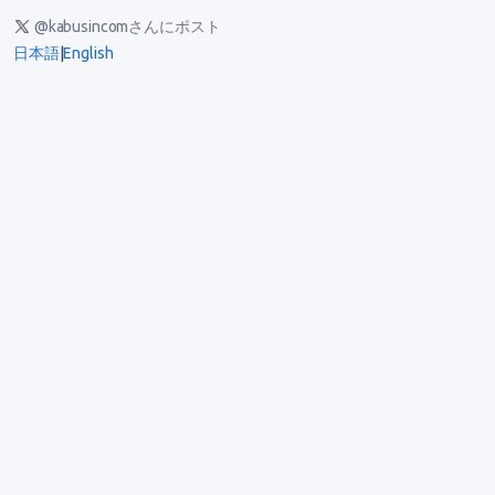
@kabusincomさんにポスト
日本語
|
English