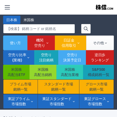
日本株
米国株
機関
日証金
使い方
その他
空売り
信用取引
空売り比率
空売り
空売り
逆日歩
(業種)
注目銘柄
決算予定日
ランキング
米国株
米国株
米国株
S&P500
高配当ETF
高配当銘柄
高配当業種
構成銘柄一覧
プライム市場
スタンダード市場
グロース市場
銘柄一覧
銘柄一覧
銘柄一覧
東証プライム
東証スタンダード
東証グロース
市場指数
市場指数
市場指数