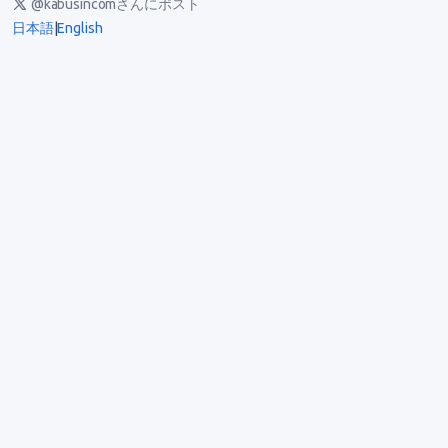
@kabusincomさんにポスト
日本語
|
English