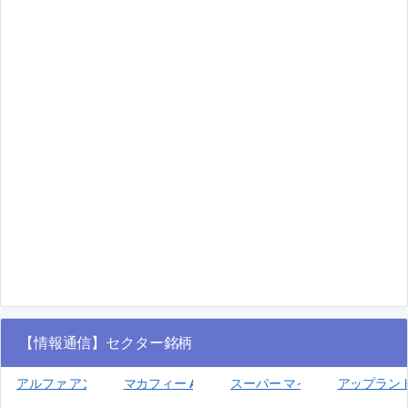
【情報通信】セクター銘柄
アルファ アンド オメガ セミコンダクター(AOSL)
マカフィー A(MCFE)
スーパー マイクロ コンピューター
アップランド