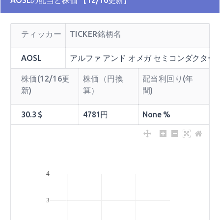
AOSLの配当と株価 【12/16更新】
ティッカー
TICKER銘柄名
AOSL
アルファ アンド オメガ セミコンダクター
株価(12/16更
株価（円換
配当利回り(年
新)
算）
間)
30.3 $
4781円
None %
4
3