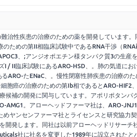
米国での難治性疾患の治療のための薬を開発しています。
ための第II相臨床試験中であるRNA干渉（RNAi
APOC3、;アンジオポエチン様タンパク質3の生産を
ズI / II臨床試験にあるARO-HSD、。肺の気
るARO-たENaC、。慢性閉塞性肺疾患の治療のためのA
細胞癌の治療のための第Ib相であるとARO-HIF2、
療候補の開発に関与しています。アポリポタンパク質A
G1。アローヘッドファーマ社は、ARO-JNJ1、AR
ヤンセンファーマ社とライセンスと研究協力契約を締
補を開発します。同社は以前アローヘッドリサーチ社
armaceuticals社に社名を変更した1989年に設