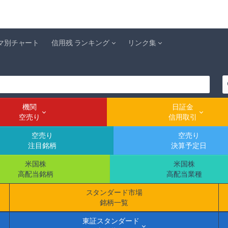
マ別チャート
信用残 ランキング
リンク集
機関
日証金
空売り
信用取引
空売り
空売り
注目銘柄
決算予定日
米国株
米国株
高配当銘柄
高配当業種
スタンダード市場
銘柄一覧
東証スタンダード