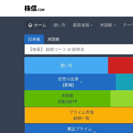
ホーム
使い方
最新速報
米国株
テー
日本株
米国株
使い方
空売り比率
(業種)
米国株
高配当ETF
プライム市場
銘柄一覧
東証プライム