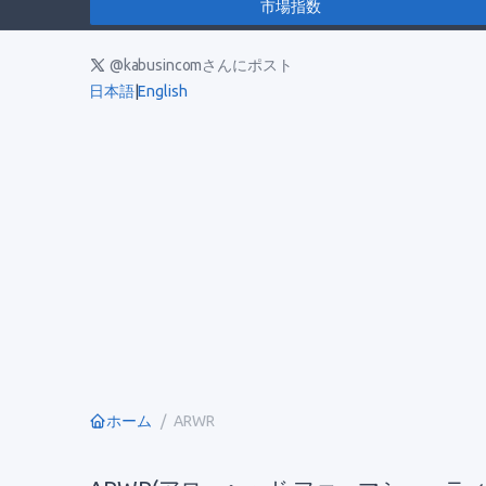
市場指数
@kabusincomさんにポスト
日本語
|
English
ホーム
ARWR