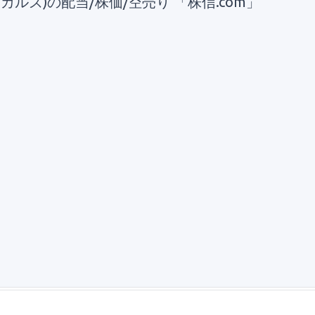
カルズ)の配当/株価/空売り 「株信.com」