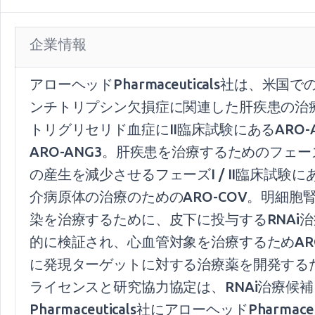
企業情報
アローヘッドPharmaceuticals社は、
ンチトリプシン欠損症に関連した肝疾患の治療の
トリグリセリド血症にII臨床試験にあるARO-
ARO-ANG3。肝疾患を治療するためのフェー
の産生を減少させるフェーズI / II臨床試験にあ
介病原体の治療のためのARO-COV。明細胞腎
染を治療するために、皮下に投与するRNAi治
的に検証され、心血管対象を治療するためARO-AM
に発現ターゲットに対する治療薬を開発するため
ライセンスと研究協力協定は、RNAi治療候
Pharmaceuticals社にアローヘッドPh