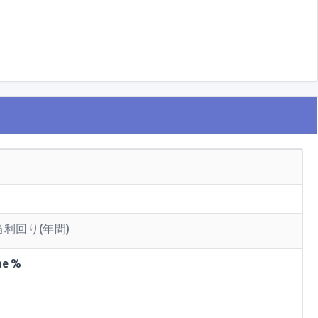
当利回り(年間)
ne %