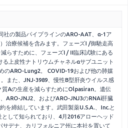
同社の製品パイプラインのARO-AAT、α-1ア
）治療候補を含みます。フェーズI /御馳走高
減らすために、フェーズI / II臨床試験にある
道における上皮性ナトリウムチャネルαサブユニット
RO-Lung2。 COVID-19および他の肺媒
。また、JNJ-3989、慢性B型肝炎ウイルス感
の生産を減らすためにOlpasiran。遺伝
O-JNJ2、およびARO-JNJ3のRNAi肝臓
結しています。武田製薬U.S.A.、Inc.と
として知られており、4月2016アローヘッド
立されたとパサデナ、カリフォルニア州に本社を置いて