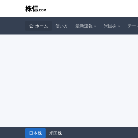
ホーム
使い方
最新速報
米国株
テー
日本株
米国株