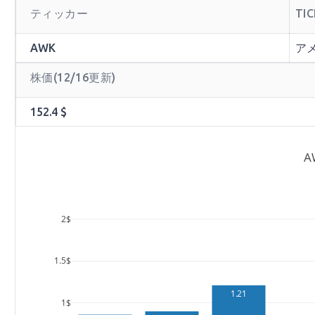
ティッカー
TI
AWK
ア
株価(12/16更新)
152.4 $
A
2$
1.5$
1.21
1$