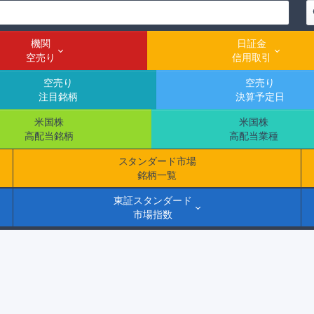
機関
日証金
空売り
信用取引
空売り
空売り
注目銘柄
決算予定日
米国株
米国株
高配当銘柄
高配当業種
スタンダード市場
銘柄一覧
東証スタンダード
市場指数