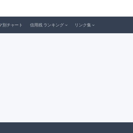
マ別チャート
信用残 ランキング
リンク集