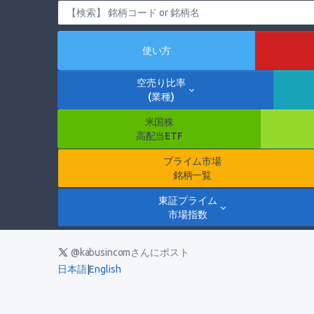
使い方
空売り比率
(業種)
米国株
高配当ETF
プライム市場
銘柄一覧
東証プライム
市場指数
@kabusincomさんにポスト
日本語
|
English