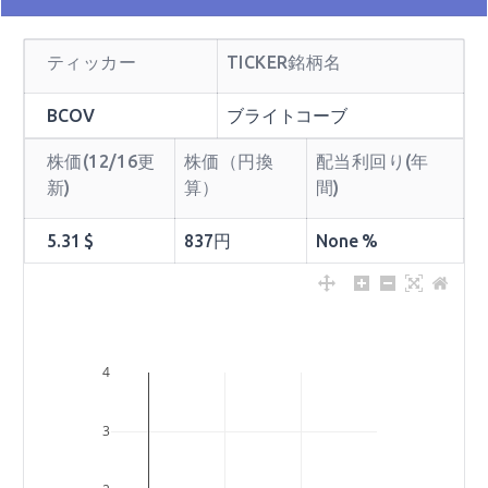
ティッカー
TICKER銘柄名
BCOV
ブライトコーブ
株価(12/16更
株価（円換
配当利回り(年
新)
算）
間)
5.31 $
837円
None %
4
3