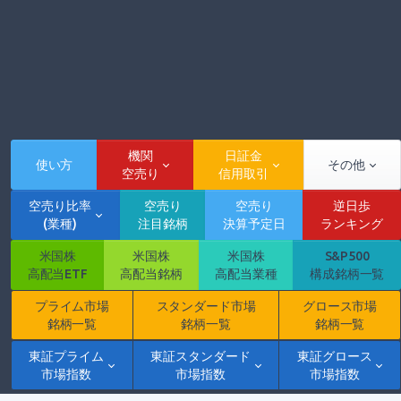
機関
日証金
使い方
その他
空売り
信用取引
空売り比率
空売り
空売り
逆日歩
(業種)
注目銘柄
決算予定日
ランキング
米国株
米国株
米国株
S&P500
高配当ETF
高配当銘柄
高配当業種
構成銘柄一覧
プライム市場
スタンダード市場
グロース市場
銘柄一覧
銘柄一覧
銘柄一覧
東証プライム
東証スタンダード
東証グロース
市場指数
市場指数
市場指数