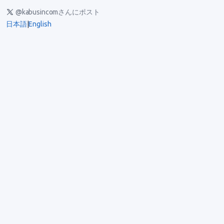
@kabusincomさんにポスト
日本語
|
English