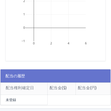
2
1
0
−1
0
2
4
6
配当の履歴
配当権利確定日
配当金($)
配当金(円)
未登録