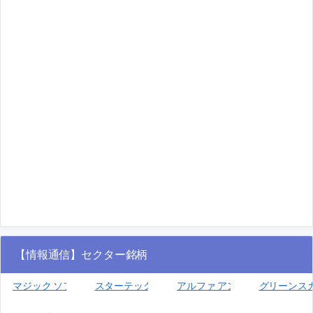
【情報通信】セクター銘柄
マジック ソフトウェア エンタープライゼズ(MGIC)
スターテック(SRT)
アルファ アンド オメガ セミコン
グリーンスカイ