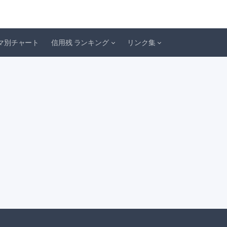
マ別チャート
信用残 ランキング
リンク集