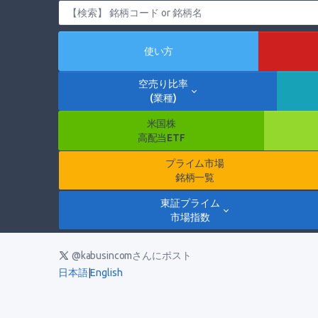
使い方
空売り比率
(業種)
米国株
高配当ETF
プライム市場
銘柄一覧
東証プライム
市場指数
@kabusincomさんにポスト
日本語
|
English