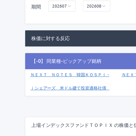
期間
株価に対する反応
【-0】 同業種-ピックアップ銘柄
ＮＥＸＴ ＮＯＴＥＳ 韓国ＫＯＳＰＩ・ベア ＥＴＮ(2
ＮＥＸ
ｉシェアーズ 米ドル建て投資適格社債 ＥＴＦ(2257)
上場インデックスファンドＴＯＰＩＸ の株価と信