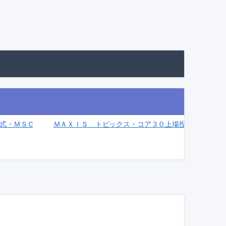
式・ＭＳＣＩ－ＫＯＫＵＳＡＩ指数（為替ヘッジあり）連動型上場投信(25
ＭＡＸＩＳ トピックス・コア３０上場投信(1344)