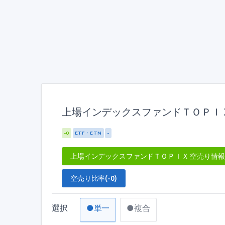
上場インデックスファンドＴＯＰＩＸ(
-0
ETF・ETN
-
上場インデックスファンドＴＯＰＩＸ 空売り情
空売り比率(-0)
選択
●単一
●複合