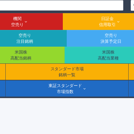
機関
日証金
空売り
信用取引
空売り
空売り
注目銘柄
決算予定日
米国株
米国株
高配当銘柄
高配当業種
スタンダード市場
銘柄一覧
東証スタンダード
市場指数