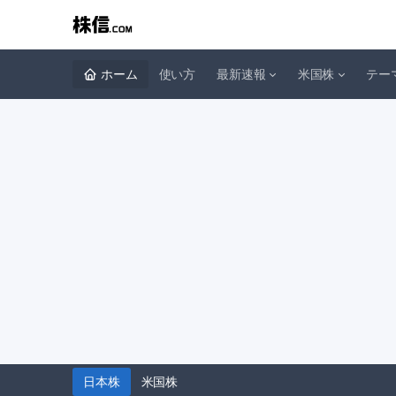
ホーム
使い方
最新速報
米国株
テー
日本株
米国株