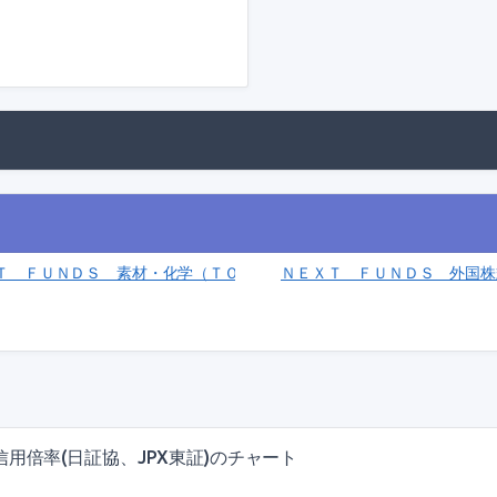
034)
Ｔ ＦＵＮＤＳ 素材・化学（ＴＯＰＩＸ－１７）上場投信(1620)
ＮＥＸＴ ＦＵＮＤＳ 外国株
用倍率(日証協、JPX東証)のチャート