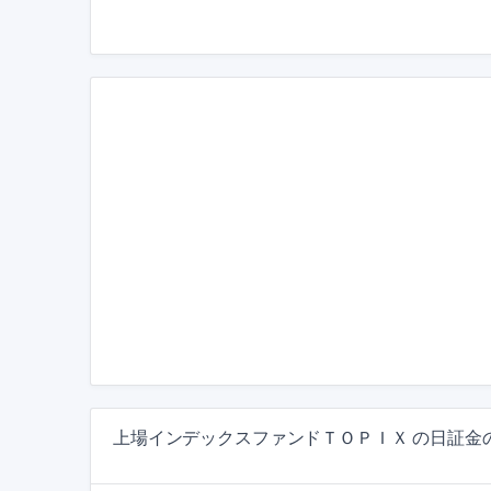
上場インデックスファンドＴＯＰＩＸ の日証金