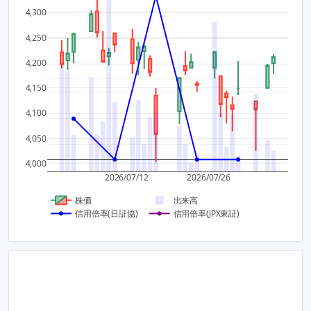
300,0
4,300
0.3
4,250
250,0
4,200
200,0
0.2
4,150
150,0
4,100
100,0
0.1
4,050
50,00
0
4,000
0
2026/07/12
2026/07/26
株価
出来高
信用倍率(日証協)
信用倍率(JPX東証)