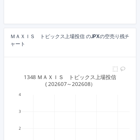
ＭＡＸＩＳ トピックス上場投信 のJPXの空売り残チ
ャート
1348 ＭＡＸＩＳ　トピックス上場投信
 ( 202607～202608）
4
3
2