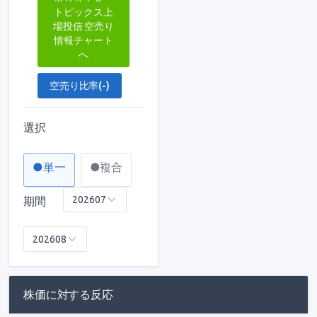
トピックス上
場投信 空売り
情報チャート
へ
空売り比率(-)
選択
●単一
●複合
期間
株価に対する反応