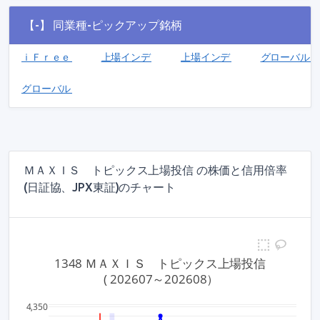
【-】 同業種-ピックアップ銘柄
ｉＦｒｅｅＥＴＦ 中国科創板５０（ＳＴＡＲ５０）(2628)
上場インデックスファンド日経レバレッジ指数(13
上場インデックスファンドＳ＆Ｐ
グローバルＸ
グローバルＸ 超長期米国債 ＥＴＦ（為替ヘッジあり）(179)
ＭＡＸＩＳ トピックス上場投信 の株価と信用倍率
(日証協、JPX東証)のチャート
1348 ＭＡＸＩＳ　トピックス上場投信
 ( 202607～202608）
350,0
4,350
0.4