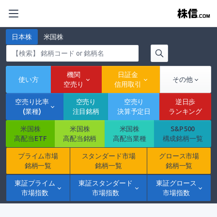
日本株
米国株
機関
日証金
使い方
その他
空売り
信用取引
空売り比率
空売り
空売り
逆日歩
(業種)
注目銘柄
決算予定日
ランキング
米国株
米国株
米国株
S&P500
高配当ETF
高配当銘柄
高配当業種
構成銘柄一覧
プライム市場
スタンダード市場
グロース市場
銘柄一覧
銘柄一覧
銘柄一覧
東証プライム
東証スタンダード
東証グロース
市場指数
市場指数
市場指数