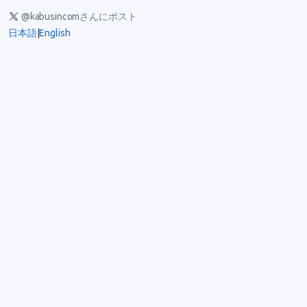
@kabusincomさんにポスト
日本語
|
English