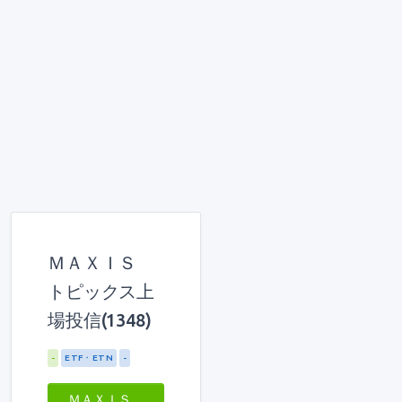
ＭＡＸＩＳ
トピックス上
場投信(1348)
-
ETF・ETN
-
ＭＡＸＩＳ