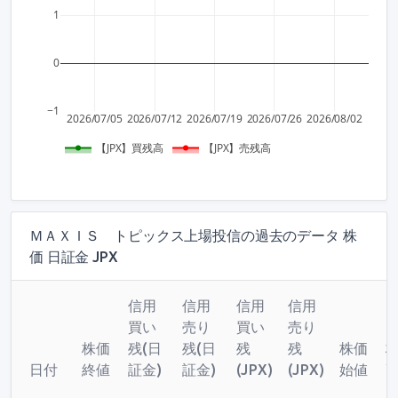
1
0
−1
2026/07/05
2026/07/12
2026/07/19
2026/07/26
2026/08/02
【JPX】買残高
【JPX】売残高
ＭＡＸＩＳ トピックス上場投信の過去のデータ 株
価 日証金 JPX
信用
信用
信用
信用
買い
売り
買い
売り
株価
残(日
残(日
残
残
株価
日付
終値
証金)
証金)
(JPX)
(JPX)
始値