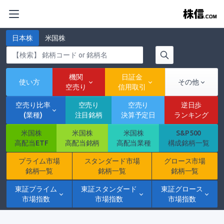
日本株
米国株
機関
日証金
使い方
その他
空売り
信用取引
空売り比率
空売り
空売り
逆日歩
(業種)
注目銘柄
決算予定日
ランキング
米国株
米国株
米国株
S&P500
高配当ETF
高配当銘柄
高配当業種
構成銘柄一覧
プライム市場
スタンダード市場
グロース市場
銘柄一覧
銘柄一覧
銘柄一覧
東証プライム
東証スタンダード
東証グロース
市場指数
市場指数
市場指数