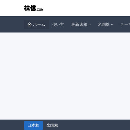
ホーム
使い方
最新速報
米国株
テー
日本株
米国株