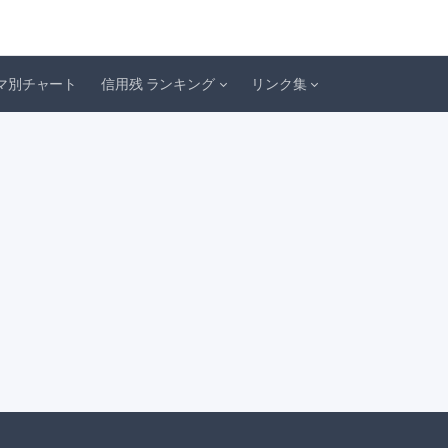
マ別チャート
信用残 ランキング
リンク集