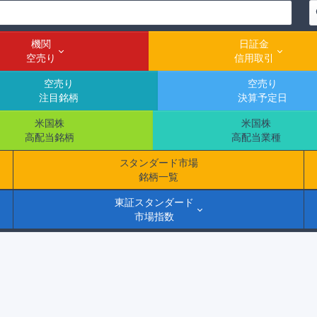
機関
日証金
空売り
信用取引
空売り
空売り
注目銘柄
決算予定日
米国株
米国株
高配当銘柄
高配当業種
スタンダード市場
銘柄一覧
東証スタンダード
市場指数