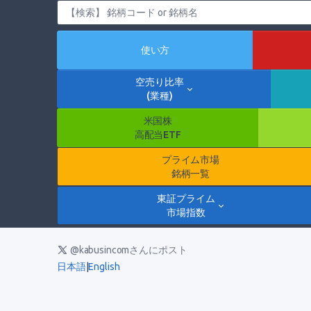
使い方
空売り比率
(業種)
米国株
高配当ETF
プライム市場
銘柄一覧
東証プライム
市場指数
@kabusincomさんにポスト
日本語
|
English