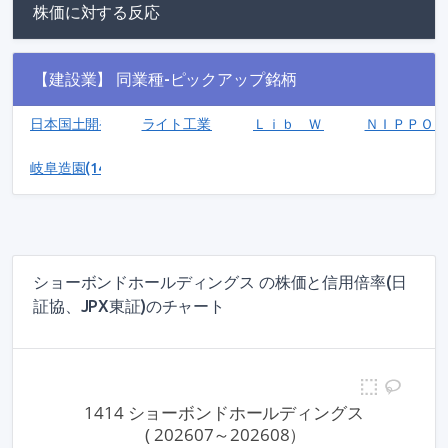
株価に対する反応
【建設業】 同業種-ピックアップ銘柄
日本国土開発(1887)
ライト工業(1926)
Ｌｉｂ Ｗｏｒｋ(1431)
ＮＩＰＰＯ(18
岐阜造園(1438)
ショーボンドホールディングス の株価と信用倍率(日
証協、JPX東証)のチャート
1414 ショーボンドホールディングス
 ( 202607～202608）