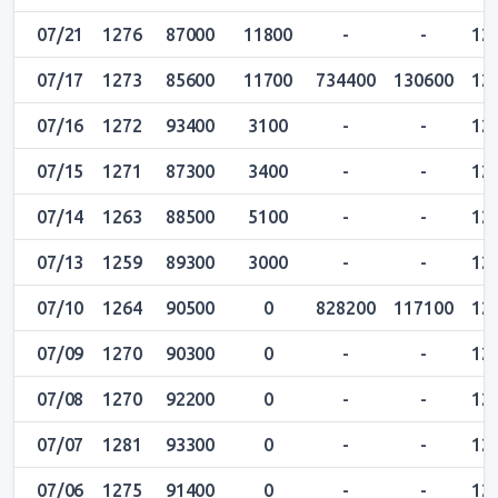
07/21
1276
87000
11800
-
-
12
07/17
1273
85600
11700
734400
130600
12
07/16
1272
93400
3100
-
-
12
07/15
1271
87300
3400
-
-
12
07/14
1263
88500
5100
-
-
12
07/13
1259
89300
3000
-
-
12
07/10
1264
90500
0
828200
117100
12
07/09
1270
90300
0
-
-
12
07/08
1270
92200
0
-
-
12
07/07
1281
93300
0
-
-
12
07/06
1275
91400
0
-
-
12