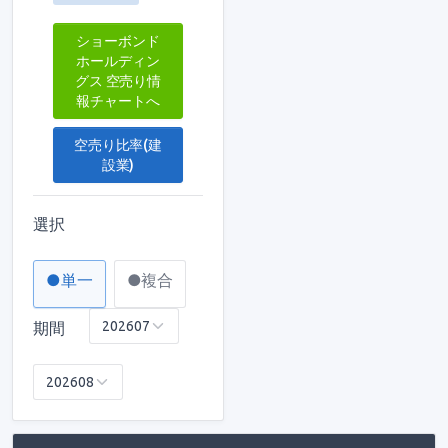
ショーボンド
ホールディン
グス 空売り情
報チャートへ
空売り比率(建
設業)
選択
●単一
●複合
期間