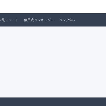
マ別チャート
信用残 ランキング
リンク集