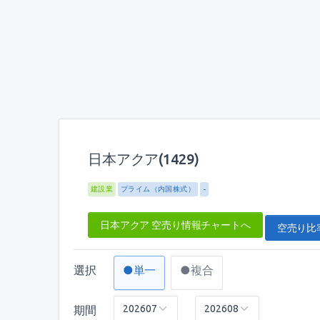
日本アクア(1429)
建設業
プライム（内国株式）
-
日本アクア 空売り情報チャートへ
空売り比率
選択
●単一
●複合
期間