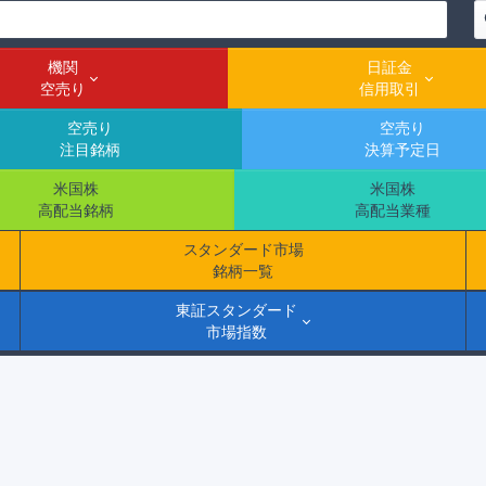
機関
日証金
空売り
信用取引
空売り
空売り
注目銘柄
決算予定日
米国株
米国株
高配当銘柄
高配当業種
スタンダード市場
銘柄一覧
東証スタンダード
市場指数