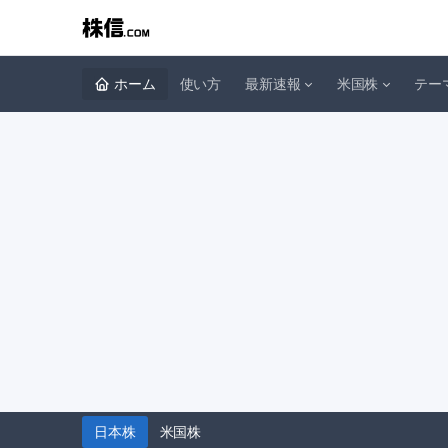
ホーム
使い方
最新速報
米国株
テー
日本株
米国株