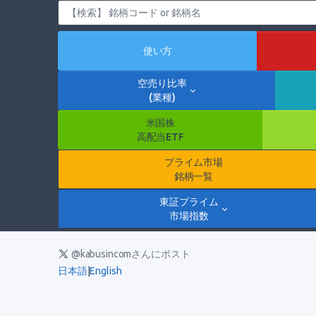
使い方
空売り比率
(業種)
米国株
高配当ETF
プライム市場
銘柄一覧
東証プライム
市場指数
@kabusincomさんにポスト
日本語
|
English