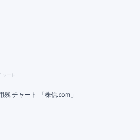
 チャート
用残 チャート 「株信.com」