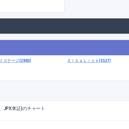
ステージ(2985)
ＡｌｂａＬｉｎｋ(5537)
JPX東証)のチャート