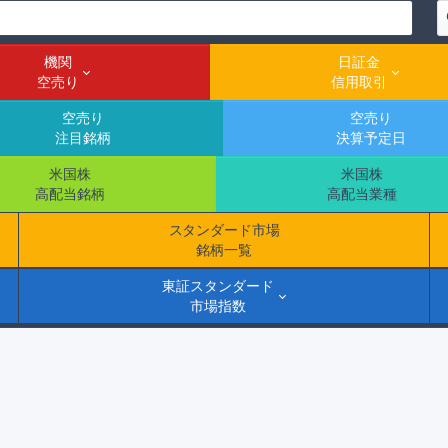
機関
日証金
空売り
信用取引
空売り
空売り
注目銘柄
決算予定日
米国株
米国株
高配当銘柄
高配当業種
スタンダード市場
銘柄一覧
東証スタンダード
市場指数