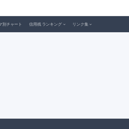
マ別チャート
信用残 ランキング
リンク集