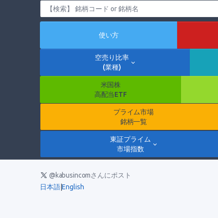
使い方
空売り比率
(業種)
米国株
高配当ETF
プライム市場
銘柄一覧
東証プライム
市場指数
@kabusincomさんにポスト
日本語
|
English