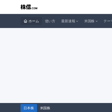
ホーム
使い方
最新速報
米国株
テー
日本株
米国株