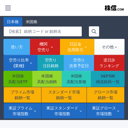
日本株
米国株
機関
日証金
使い方
その他
空売り
信用取引
空売り比率
空売り
空売り
逆日歩
(業種)
注目銘柄
決算予定日
ランキング
米国株
米国株
米国株
S&P500
高配当ETF
高配当銘柄
高配当業種
構成銘柄一覧
プライム市場
スタンダード市場
グロース市場
銘柄一覧
銘柄一覧
銘柄一覧
東証プライム
東証スタンダード
東証グロース
市場指数
市場指数
市場指数