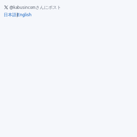
@kabusincomさんにポスト
日本語
|
English