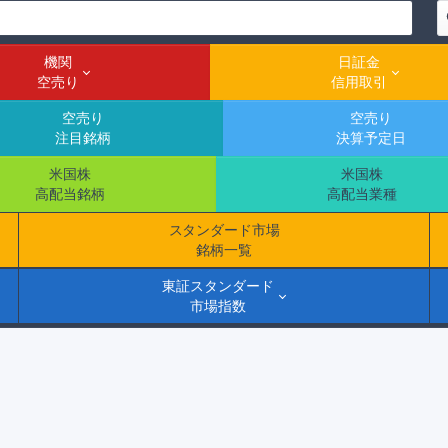
機関
日証金
空売り
信用取引
空売り
空売り
注目銘柄
決算予定日
米国株
米国株
高配当銘柄
高配当業種
スタンダード市場
銘柄一覧
東証スタンダード
市場指数