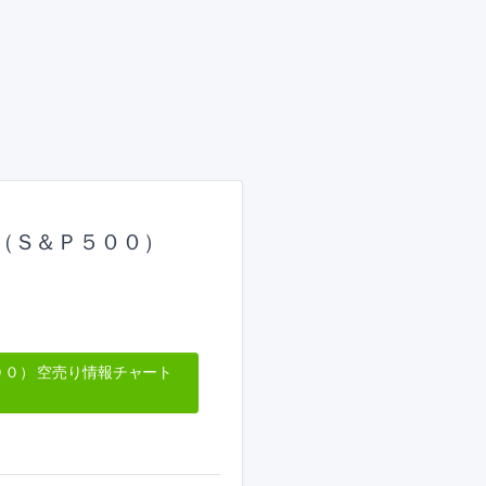
（Ｓ＆Ｐ５００）
０） 空売り情報チャート