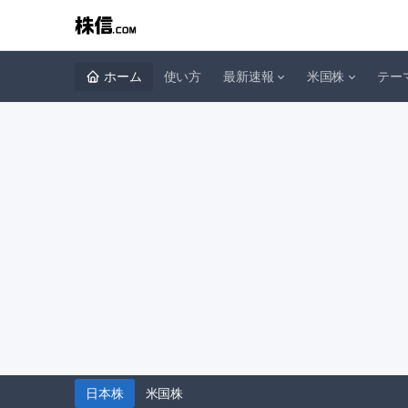
ホーム
使い方
最新速報
米国株
テー
日本株
米国株