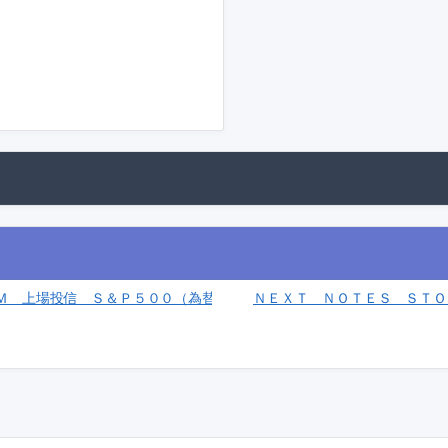
Ｍ 上場投信 Ｓ＆Ｐ５００（為替ヘッジあり）(2086)
ＮＥＸＴ ＮＯＴＥＳ ＳＴＯＸ
ａｔ ＥＴＦ(2252)