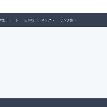
マ別チャート
信用残 ランキング
リンク集