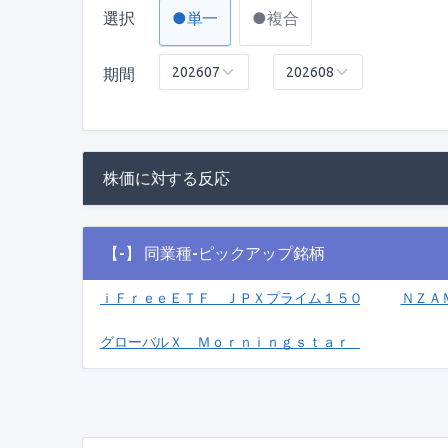
選択
●単一
●複合
期間
株価に対する反応
【-】 同業種-ピックアップ銘柄
ｉＦｒｅｅＥＴＦ ＪＰＸプライム１５０(2017)
ＮＺＡ
グローバルＸ Ｍｏｒｎｉｎｇｓｔａｒ 米国中小型 Ｍｏ