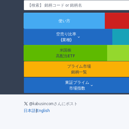
使い方
空売り比率
(業種)
米国株
高配当ETF
プライム市場
銘柄一覧
東証プライム
市場指数
@kabusincomさんにポスト
日本語
|
English