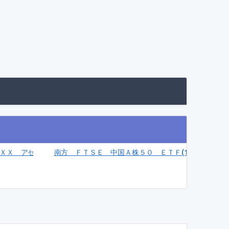
Ｘ アセアン好配当５０（円、ネットリターン）ＥＴＮ(2043)
南方 ＦＴＳＥ 中国Ａ株５０ ＥＴＦ(1576)