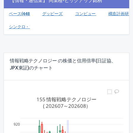
【情報・通信業】 同業種-ピックアップ銘柄
ベース(4481)
グッピーズ(5127)
コンピューターマネージメント(4
構造計画研究所
シンクロ・フード(3963)
情報戦略テクノロジー の株価と信用倍率(日証協、
JPX東証)のチャート
155 情報戦略テクノロジー
 ( 202607～202608）
4
100,0
920
3