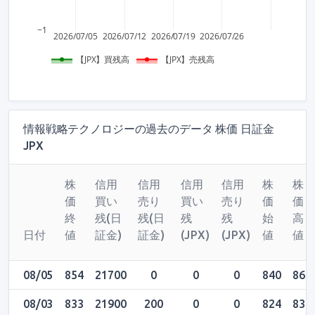
−1
2026/07/05
2026/07/12
2026/07/19
2026/07/26
【JPX】買残高
【JPX】売残高
情報戦略テクノロジーの過去のデータ 株価 日証金
JPX
株
信用
信用
信用
信用
株
株
価
買い
売り
買い
売り
価
価
終
残(日
残(日
残
残
始
高
日付
値
証金)
証金)
(JPX)
(JPX)
値
値
08/05
854
21700
0
0
0
840
860
08/03
833
21900
200
0
0
824
836