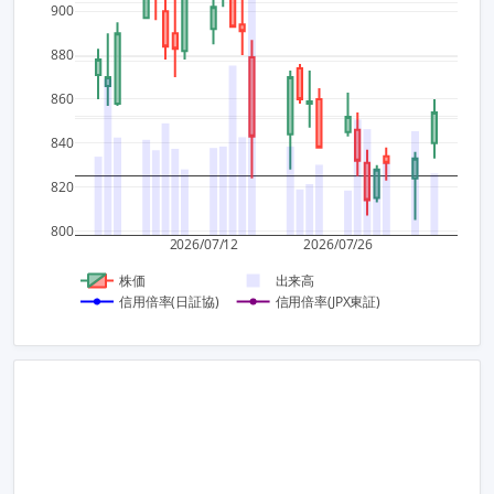
80,00
900
880
2
60,00
860
1
40,00
840
0
20,00
820
800
0
−1
2026/07/12
2026/07/26
株価
出来高
信用倍率(日証協)
信用倍率(JPX東証)