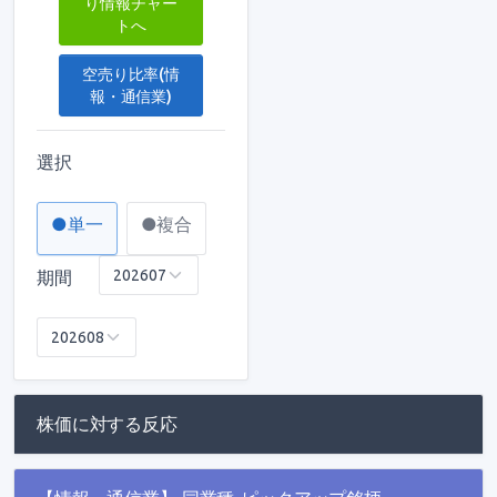
り情報チャー
トへ
空売り比率(情
報・通信業)
選択
●単一
●複合
期間
株価に対する反応