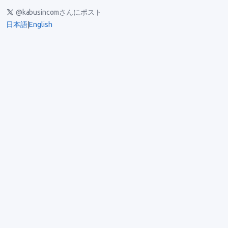
@kabusincomさんにポスト
日本語
|
English