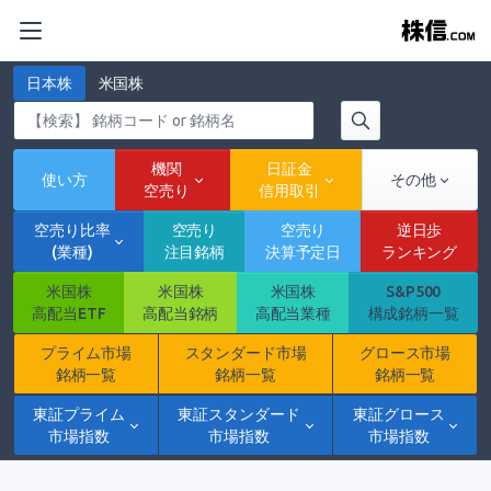
日本株
米国株
機関
日証金
使い方
その他
空売り
信用取引
空売り比率
空売り
空売り
逆日歩
(業種)
注目銘柄
決算予定日
ランキング
米国株
米国株
米国株
S&P500
高配当ETF
高配当銘柄
高配当業種
構成銘柄一覧
プライム市場
スタンダード市場
グロース市場
銘柄一覧
銘柄一覧
銘柄一覧
東証プライム
東証スタンダード
東証グロース
市場指数
市場指数
市場指数