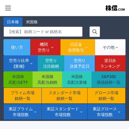
日本株
米国株
機関
日証金
使い方
その他
空売り
信用取引
空売り比率
空売り
空売り
逆日歩
(業種)
注目銘柄
決算予定日
ランキング
米国株
米国株
米国株
S&P500
高配当ETF
高配当銘柄
高配当業種
構成銘柄一覧
プライム市場
スタンダード市場
グロース市場
銘柄一覧
銘柄一覧
銘柄一覧
東証プライム
東証スタンダード
東証グロース
市場指数
市場指数
市場指数