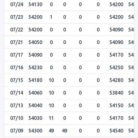
07/24
54130
0
0
0
0
54200
542
07/23
54200
1
0
0
0
54200
542
07/22
54200
0
0
0
0
54090
542
07/21
54050
0
0
0
0
54090
540
07/17
54090
0
0
0
0
54170
541
07/16
54230
0
0
0
0
54250
542
07/15
54180
10
0
0
0
54280
542
07/14
54060
10
0
0
0
53840
541
07/13
54040
10
0
0
0
54150
541
07/10
54030
11
0
0
0
54170
543
07/09
54300
49
49
0
0
54540
545