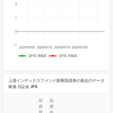
2
1
0
−1
2026/07/05
2026/07/12
2026/07/19
2026/07/26
【JPX】買残高
【JPX】売残高
上場インデックスファンド新興国債券の過去のデータ
株価 日証金 JPX
信
信
用
用
買
売