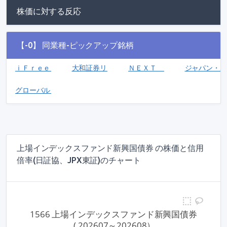
株価に対する反応
【-0】 同業種-ピックアップ銘柄
ｉＦｒｅｅＥＴＦ ＪＰＸ日経４００(1599)
大和証券リビング投資法人(8986)
ＮＥＸＴ ＦＵＮＤＳ 東証ＲＥ
ジャパン・ホ
グローバルＸ Ｓ＆Ｐ５００配当貴族ＥＴＦ(2236)
上場インデックスファンド新興国債券 の株価と信用
倍率(日証協、JPX東証)のチャート
1566 上場インデックスファンド新興国債券
 ( 202607～202608）