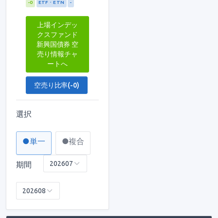
-0
ETF・ETN
-
上場インデッ
クスファンド
新興国債券 空
売り情報チャ
ートへ
空売り比率(-0)
選択
●単一
●複合
期間