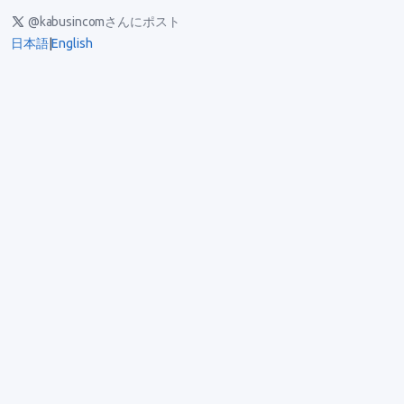
@kabusincomさんにポスト
日本語
|
English