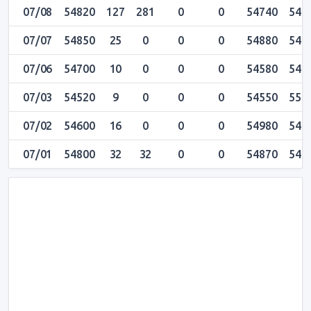
07/08
54820
127
281
0
0
54740
548
07/07
54850
25
0
0
0
54880
548
07/06
54700
10
0
0
0
54580
547
07/03
54520
9
0
0
0
54550
550
07/02
54600
16
0
0
0
54980
549
07/01
54800
32
32
0
0
54870
549