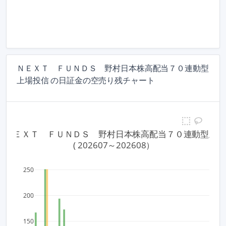
ＮＥＸＴ ＦＵＮＤＳ 野村日本株高配当７０連動型
上場投信 の日証金の空売り残チャート
77 ＮＥＸＴ　ＦＵＮＤＳ　野村日本株高配当７０連動型上
 ( 202607～202608）
250
200
150