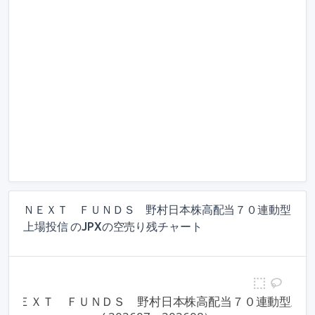
ＮＥＸＴ ＦＵＮＤＳ 野村日本株高配当７０連動型
上場投信 のJPXの空売り残チャート
77 ＮＥＸＴ　ＦＵＮＤＳ　野村日本株高配当７０連動型上