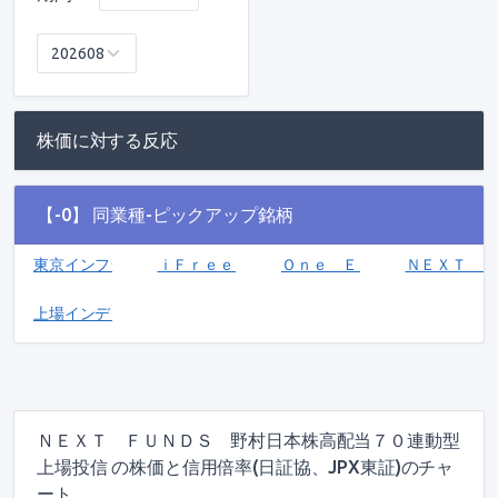
株価に対する反応
【-0】 同業種-ピックアップ銘柄
東京インフラ・エネルギー投資法人(9285)
ｉＦｒｅｅＥＴＦ 東証ＲＥＩＴ Ｃｏｒｅ指数(2
Ｏｎｅ ＥＴＦ 南方 中国Ａ株
ＮＥＸＴ Ｆ
上場インデックスファンド米国株式（Ｓ＆Ｐ５００）為替ヘッジあり(
ＮＥＸＴ ＦＵＮＤＳ 野村日本株高配当７０連動型
上場投信 の株価と信用倍率(日証協、JPX東証)のチャ
ート