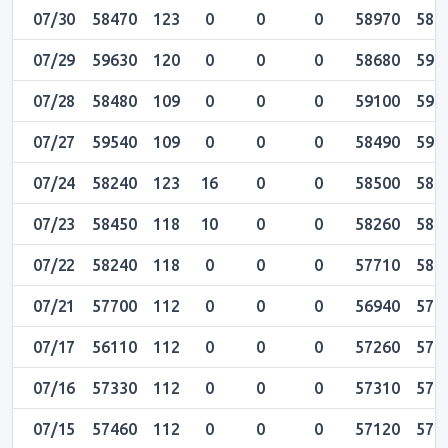
07/30
58470
123
0
0
0
58970
589
07/29
59630
120
0
0
0
58680
596
07/28
58480
109
0
0
0
59100
591
07/27
59540
109
0
0
0
58490
595
07/24
58240
123
16
0
0
58500
585
07/23
58450
118
10
0
0
58260
585
07/22
58240
118
0
0
0
57710
583
07/21
57700
112
0
0
0
56940
577
07/17
56110
112
0
0
0
57260
572
07/16
57330
112
0
0
0
57310
576
07/15
57460
112
0
0
0
57120
576