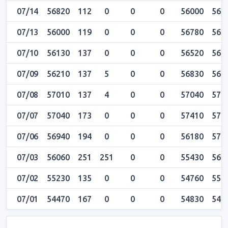
07/14
56820
112
0
0
0
56000
568
07/13
56000
119
0
0
0
56780
567
07/10
56130
137
0
0
0
56520
567
07/09
56210
137
5
0
0
56830
568
07/08
57010
137
4
0
0
57040
572
07/07
57040
173
0
0
0
57410
574
07/06
56940
194
0
0
0
56180
570
07/03
56060
251
251
0
0
55430
562
07/02
55230
135
0
0
0
54760
554
07/01
54470
167
0
0
0
54830
549