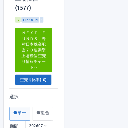
(1577)
-0
ETF・ETN
-
ＮＥＸＴ Ｆ
ＵＮＤＳ 野
村日本株高配
当７０連動型
上場投信 空売
り情報チャー
トへ
空売り比率(-0)
選択
●単一
●複合
期間