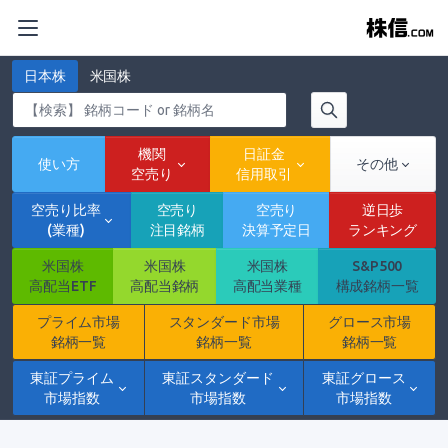
日本株
米国株
機関
日証金
使い方
その他
空売り
信用取引
空売り比率
空売り
空売り
逆日歩
(業種)
注目銘柄
決算予定日
ランキング
米国株
米国株
米国株
S&P500
高配当ETF
高配当銘柄
高配当業種
構成銘柄一覧
プライム市場
スタンダード市場
グロース市場
銘柄一覧
銘柄一覧
銘柄一覧
東証プライム
東証スタンダード
東証グロース
市場指数
市場指数
市場指数