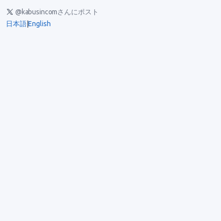
@kabusincomさんにポスト
日本語
|
English