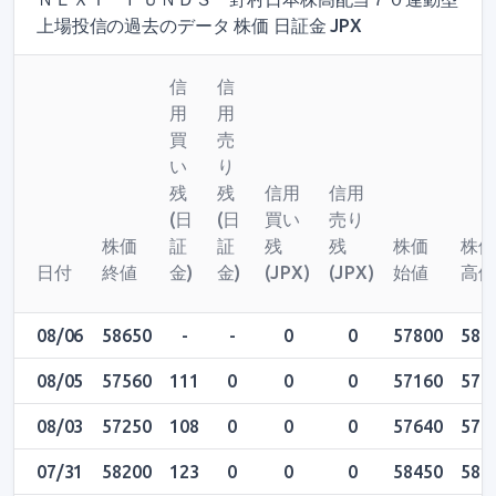
上場投信の過去のデータ 株価 日証金 JPX
信
信
用
用
買
売
い
り
残
残
信用
信用
(日
(日
買い
売り
株価
証
証
残
残
株価
株
日付
終値
金)
金)
(JPX)
(JPX)
始値
高
08/06
58650
-
-
0
0
57800
586
08/05
57560
111
0
0
0
57160
577
08/03
57250
108
0
0
0
57640
576
07/31
58200
123
0
0
0
58450
588