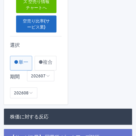
ズ 空売り情報
チャートへ
空売り比率(サ
ービス業)
選択
●単一
●複合
期間
株価に対する反応