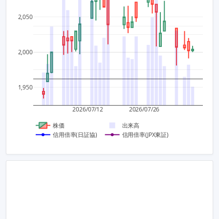
2,050
2
10,00
2,000
1
5,000
0
1,950
0
−1
2026/07/12
2026/07/26
株価
出来高
信用倍率(日証協)
信用倍率(JPX東証)