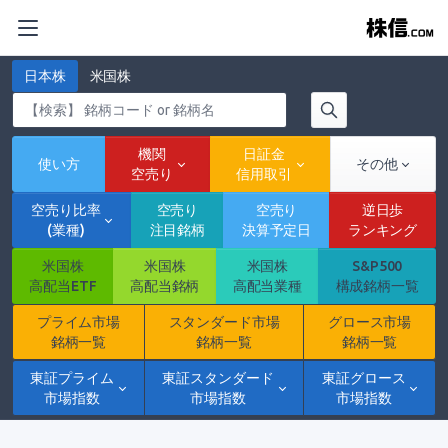
日本株
米国株
機関
日証金
使い方
その他
空売り
信用取引
空売り比率
空売り
空売り
逆日歩
(業種)
注目銘柄
決算予定日
ランキング
米国株
米国株
米国株
S&P500
高配当ETF
高配当銘柄
高配当業種
構成銘柄一覧
プライム市場
スタンダード市場
グロース市場
銘柄一覧
銘柄一覧
銘柄一覧
東証プライム
東証スタンダード
東証グロース
市場指数
市場指数
市場指数