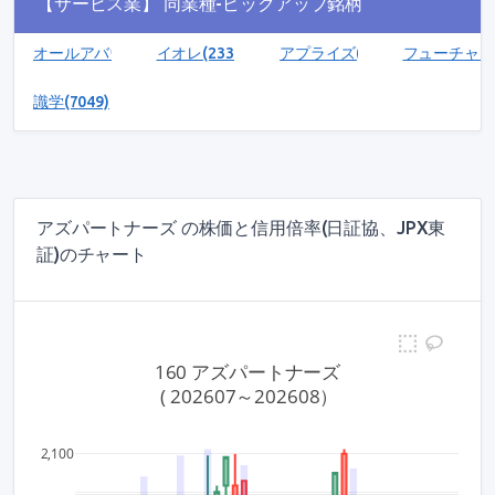
【サービス業】 同業種-ピックアップ銘柄
オールアバウト(2454)
イオレ(2334)
アプライズ(134)
フューチャーリ
識学(7049)
アズパートナーズ の株価と信用倍率(日証協、JPX東
証)のチャート
160 アズパートナーズ
 ( 202607～202608）
4
2,100
15,00
3