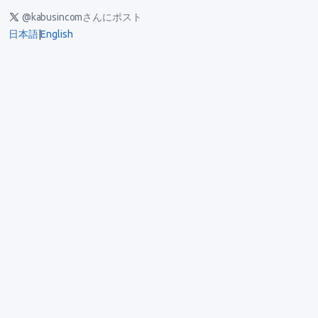
@kabusincomさんにポスト
日本語
|
English