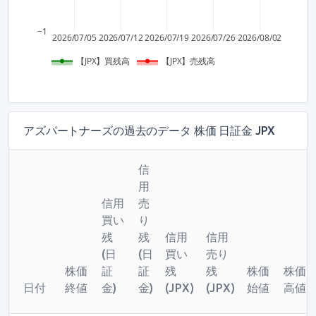
−1
2026/07/05
2026/07/12
2026/07/19
2026/07/26
2026/08/02
【JPX】買残高
【JPX】売残高
アズパートナーズの過去のデータ 株価 日証金 JPX
信
用
信用
売
買い
り
残
残
信用
信用
(日
(日
買い
売り
株価
証
証
残
残
株価
株価
日付
終値
金)
金)
(JPX)
(JPX)
始値
高値