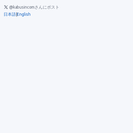
@kabusincomさんにポスト
日本語
|
English