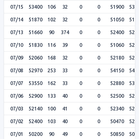
07/15
53400
106
32
0
0
51900
534
07/14
51870
102
32
0
0
51050
519
07/13
51660
90
374
0
0
52400
526
07/10
51830
116
39
0
0
51060
520
07/09
52060
168
32
0
0
52180
522
07/08
52970
253
33
0
0
54150
541
07/07
53550
162
33
0
0
52880
536
07/06
52900
133
40
0
0
52500
529
07/03
52140
100
41
0
0
52340
528
07/02
52400
103
40
0
0
50470
524
07/01
50200
90
49
0
0
50850
509