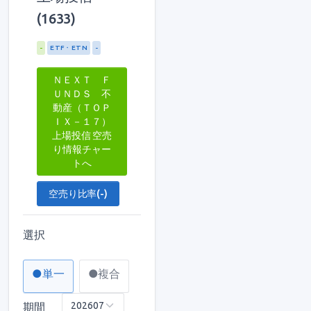
(1633)
-
ETF・ETN
-
ＮＥＸＴ Ｆ
ＵＮＤＳ 不
動産（ＴＯＰ
ＩＸ－１７）
上場投信 空売
り情報チャー
トへ
空売り比率(-)
選択
●単一
●複合
期間