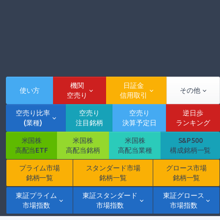
機関
日証金
使い方
その他
空売り
信用取引
空売り比率
空売り
空売り
逆日歩
(業種)
注目銘柄
決算予定日
ランキング
米国株
米国株
米国株
S&P500
高配当ETF
高配当銘柄
高配当業種
構成銘柄一覧
プライム市場
スタンダード市場
グロース市場
銘柄一覧
銘柄一覧
銘柄一覧
東証プライム
東証スタンダード
東証グロース
市場指数
市場指数
市場指数