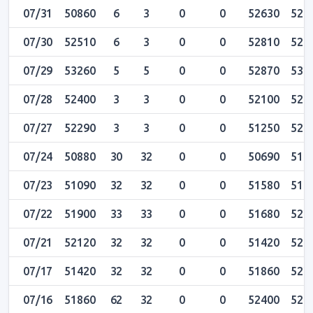
07/31
50860
6
3
0
0
52630
526
07/30
52510
6
3
0
0
52810
528
07/29
53260
5
5
0
0
52870
532
07/28
52400
3
3
0
0
52100
524
07/27
52290
3
3
0
0
51250
522
07/24
50880
30
32
0
0
50690
510
07/23
51090
32
32
0
0
51580
515
07/22
51900
33
33
0
0
51680
522
07/21
52120
32
32
0
0
51420
528
07/17
51420
32
32
0
0
51860
522
07/16
51860
62
32
0
0
52400
524