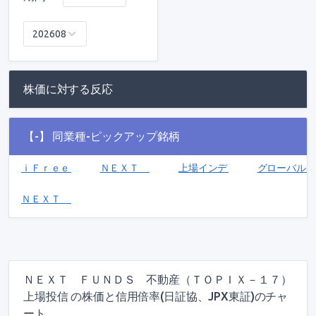
株価に対する反応
【-】 同業種-ピックアップ銘柄
ｉＦｒｅｅＥＴＦ Ｓ＆Ｐ５００ダブルインバース(2249)
ＮＥＸＴ ＦＵＮＤＳ 情報通信・サービスその他
上場インデックスファンド豪州国
グローバルＸ
ＮＥＸＴ ＦＵＮＤＳ 日経・ＪＰＸ白金指数連動型上場投信(1682
ＮＥＸＴ ＦＵＮＤＳ 不動産（ＴＯＰＩＸ－１７）
上場投信 の株価と信用倍率(日証協、JPX東証)のチャ
ート