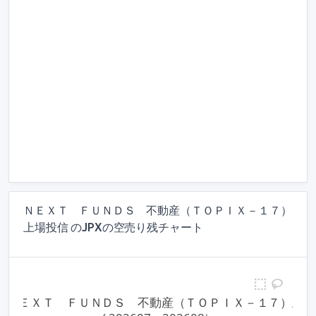
ＮＥＸＴ ＦＵＮＤＳ 不動産（ＴＯＰＩＸ－１７）
上場投信 のJPXの空売り残チャート
33 ＮＥＸＴ　ＦＵＮＤＳ　不動産（ＴＯＰＩＸ－１７）上