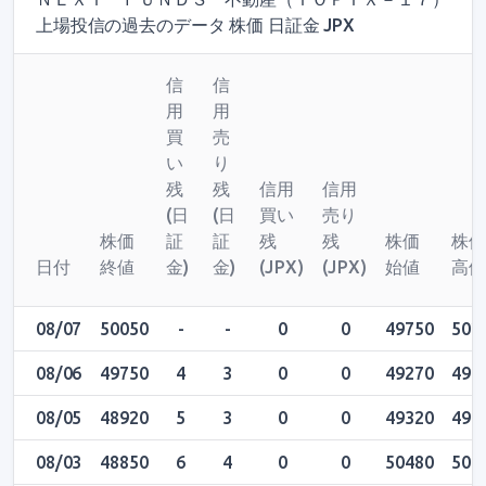
上場投信の過去のデータ 株価 日証金 JPX
信
信
用
用
買
売
い
り
残
残
信用
信用
(日
(日
買い
売り
株価
証
証
残
残
株価
株
日付
終値
金)
金)
(JPX)
(JPX)
始値
高
08/07
50050
-
-
0
0
49750
502
08/06
49750
4
3
0
0
49270
498
08/05
48920
5
3
0
0
49320
493
08/03
48850
6
4
0
0
50480
504