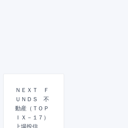
ＮＥＸＴ Ｆ
ＵＮＤＳ 不
動産（ＴＯＰ
ＩＸ－１７）
上場投信