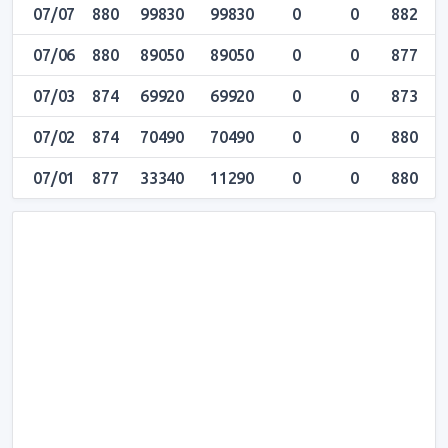
07/07
880
99830
99830
0
0
882
8
07/06
880
89050
89050
0
0
877
8
07/03
874
69920
69920
0
0
873
8
07/02
874
70490
70490
0
0
880
8
07/01
877
33340
11290
0
0
880
8