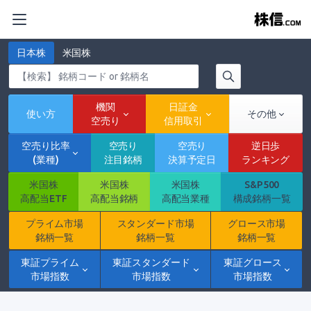
日本株
米国株
機関
日証金
使い方
その他
空売り
信用取引
空売り比率
空売り
空売り
逆日歩
(業種)
注目銘柄
決算予定日
ランキング
米国株
米国株
米国株
S&P500
高配当ETF
高配当銘柄
高配当業種
構成銘柄一覧
プライム市場
スタンダード市場
グロース市場
銘柄一覧
銘柄一覧
銘柄一覧
東証プライム
東証スタンダード
東証グロース
市場指数
市場指数
市場指数