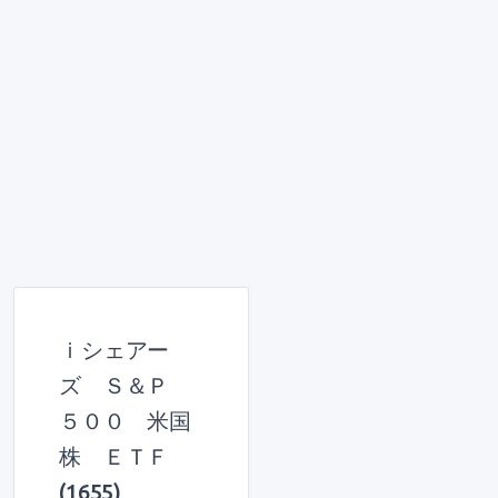
ｉシェアー
ズ Ｓ＆Ｐ
５００ 米国
株 ＥＴＦ
(1655)