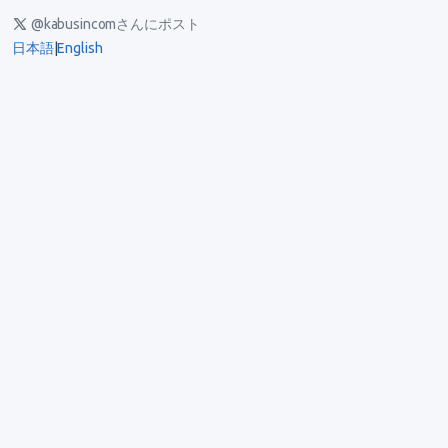
@kabusincomさんにポスト
日本語
|
English