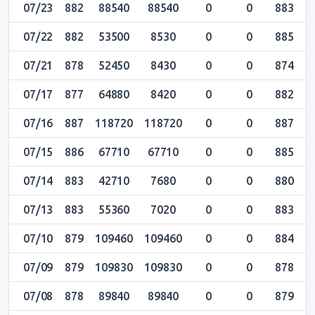
07/23
882
88540
88540
0
0
883
8
07/22
882
53500
8530
0
0
885
8
07/21
878
52450
8430
0
0
874
8
07/17
877
64880
8420
0
0
882
8
07/16
887
118720
118720
0
0
887
8
07/15
886
67710
67710
0
0
885
8
07/14
883
42710
7680
0
0
880
8
07/13
883
55360
7020
0
0
883
8
07/10
879
109460
109460
0
0
884
8
07/09
879
109830
109830
0
0
878
8
07/08
878
89840
89840
0
0
879
8