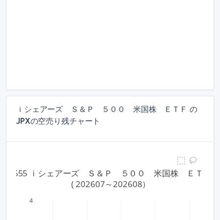
ｉシェアーズ Ｓ＆Ｐ ５００ 米国株 ＥＴＦ の
JPXの空売り残チャート
1655 ｉシェアーズ　Ｓ＆Ｐ　５００　米国株　ＥＴＦ
 ( 202607～202608）
4