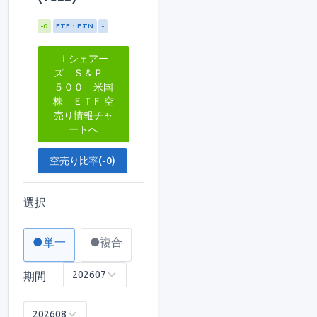
-0
ETF・ETN
-
ｉシェアー
ズ Ｓ＆Ｐ
５００ 米国
株 ＥＴＦ 空
売り情報チャ
ートへ
空売り比率(-0)
選択
●単一
●複合
期間