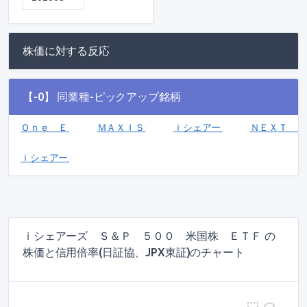
株価に対する反応
【-0】 同業種-ピックアップ銘柄
Ｏｎｅ ＥＴＦ ＥＳＧ(1498)
ＭＡＸＩＳ米国国債７－１０年上場投信（為替ヘッジ
ｉシェアーズ 米国債３－７年 
ＮＥＸＴ Ｆ
ｉシェアーズ・コア 日経２２５ ＥＴＦ(1329)
ｉシェアーズ Ｓ＆Ｐ ５００ 米国株 ＥＴＦ の
株価と信用倍率(日証協、JPX東証)のチャート