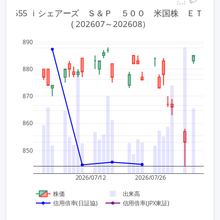
1655 ｉシェアーズ　Ｓ＆Ｐ　５００　米国株　ＥＴＦ
 ( 202607～202608）
890
80
4,000
880
60
3,000
870
40
2,000
860
20
1,000
850
0
0
2026/07/12
2026/07/26
株価
出来高
信用倍率(日証協)
信用倍率(JPX東証)