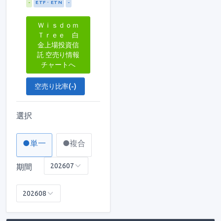
-
ETF・ETN
-
Ｗｉｓｄｏｍ
Ｔｒｅｅ 白
金上場投資信
託 空売り情報
チャートへ
空売り比率(-)
選択
●単一
●複合
期間