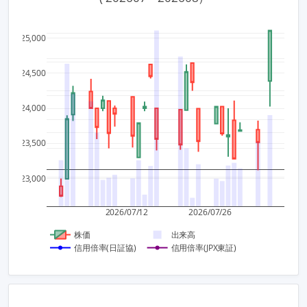
4
1,200
25,000
3
1,000
24,500
800
2
24,000
600
1
23,500
400
0
200
23,000
0
−1
2026/07/12
2026/07/26
株価
出来高
信用倍率(日証協)
信用倍率(JPX東証)