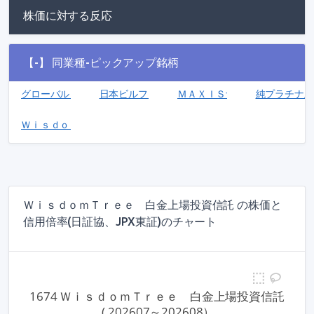
株価に対する反応
【-】 同業種-ピックアップ銘柄
グローバルＸ ホテル＆リテール・Ｊ－ＲＥＩＴ ＥＴＦ(2098)
日本ビルファンド投資法人(8951)
ＭＡＸＩＳナスダック１００上場
純プラチナ上
ＷｉｓｄｏｍＴｒｅｅ 穀物上場投資信託(1688)
ＷｉｓｄｏｍＴｒｅｅ 白金上場投資信託 の株価と
信用倍率(日証協、JPX東証)のチャート
1674 ＷｉｓｄｏｍＴｒｅｅ　白金上場投資信託
 ( 202607～202608）