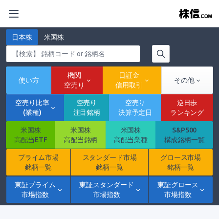
日本株
米国株
機関
日証金
使い方
その他
空売り
信用取引
空売り比率
空売り
空売り
逆日歩
(業種)
注目銘柄
決算予定日
ランキング
米国株
米国株
米国株
S&P500
高配当ETF
高配当銘柄
高配当業種
構成銘柄一覧
プライム市場
スタンダード市場
グロース市場
銘柄一覧
銘柄一覧
銘柄一覧
東証プライム
東証スタンダード
東証グロース
市場指数
市場指数
市場指数