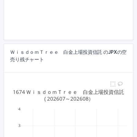
ＷｉｓｄｏｍＴｒｅｅ 白金上場投資信託 のJPXの空
売り残チャート
1674 ＷｉｓｄｏｍＴｒｅｅ　白金上場投資信託
 ( 202607～202608）
4
3