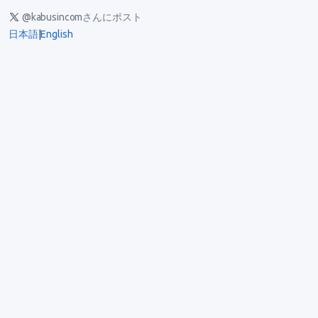
@kabusincomさんにポスト
日本語
|
English