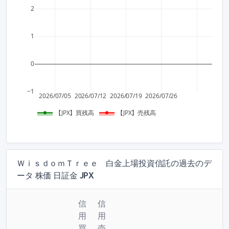
2
1
0
−1
2026/07/05
2026/07/12
2026/07/19
2026/07/26
【JPX】買残高
【JPX】売残高
ＷｉｓｄｏｍＴｒｅｅ 白金上場投資信託の過去のデ
ータ 株価 日証金 JPX
信
信
用
用
買
売