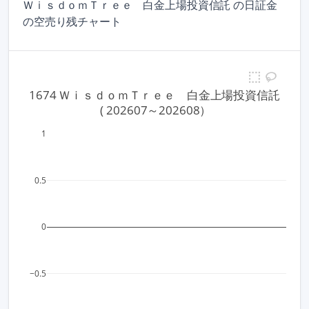
ＷｉｓｄｏｍＴｒｅｅ 白金上場投資信託 の日証金
の空売り残チャート
1674 ＷｉｓｄｏｍＴｒｅｅ　白金上場投資信託
 ( 202607～202608）
1
0.5
0
−0.5