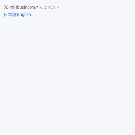
@kabusincomさんにポスト
日本語
|
English