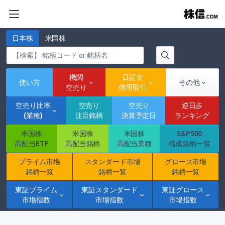
日本株
米国株
機関
日証金
使い方
その他
空売り
信用取引
空売り比率
空売り
空売り
逆日歩
(業種)
注目銘柄
決算予定日
ランキング
米国株
米国株
米国株
S&P500
高配当ETF
高配当銘柄
高配当業種
構成銘柄一覧
プライム市場
スタンダード市場
グロース市場
銘柄一覧
銘柄一覧
銘柄一覧
東証プライム
東証スタンダード
東証グロース
市場指数
市場指数
市場指数