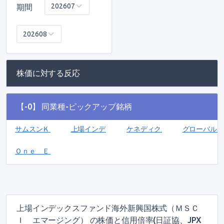
期間
株価に対する反応
【-0】 同業種-ピックアップ銘柄
サムスンＫＯＤＥＸ２００証券上場指数投資信託［株式］(1313)
上場インデックスファンドＳ＆Ｐ５００先物レバレッ
ケネディクス商業リート投資法人(
グローバルＸ
Ｏｎｅ ＥＴＦ ＪＰＸ／Ｓ＆Ｐ 設備・人材投資指数(1484)
上場インデックスファンド海外新興国株式（ＭＳＣ
Ｉ エマージング） の株価と信用倍率(日証協、JPX