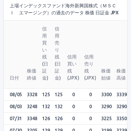
上場インデックスファンド海外新興国株式（ＭＳＣ
Ｉ エマージング）の過去のデータ 株価 日証金 JPX
信
信
用
用
買
売
い
り
残
残
信用
信用
(日
(日
買い
売り
株価
証
証
残
残
株価
株価
日付
終値
金)
金)
(JPX)
(JPX)
始値
高値
08/05
3328
125
125
0
0
3300
3339
08/03
3248
132
132
0
0
3290
3290
07/31
3348
126
126
0
0
3225
3350
07/30
3205
129
129
0
0
3199
3239