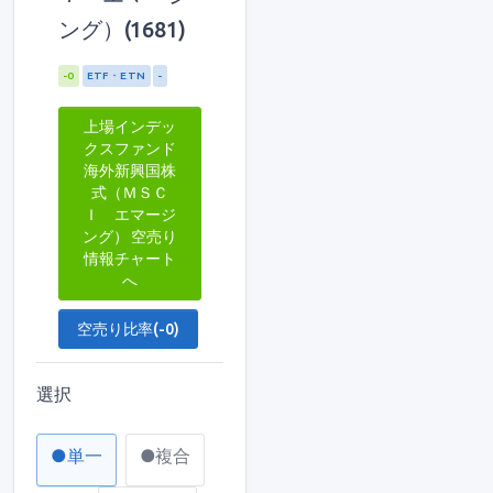
ング）(1681)
-0
ETF・ETN
-
上場インデッ
クスファンド
海外新興国株
式（ＭＳＣ
Ｉ エマージ
ング） 空売り
情報チャート
へ
空売り比率(-0)
選択
●単一
●複合