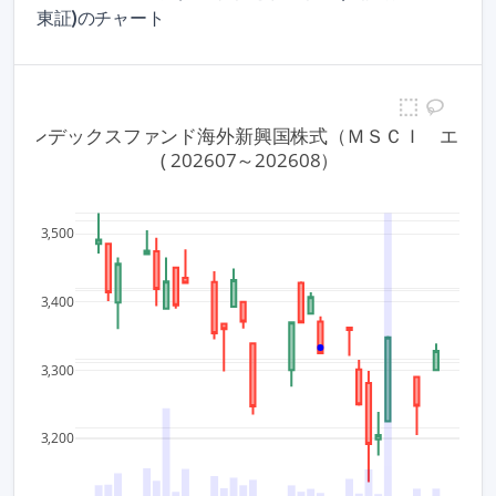
東証)のチャート
 上場インデックスファンド海外新興国株式（ＭＳＣＩ　エマ
 ( 202607～202608）
10.5
80,00
3,500
10
60,00
3,400
40,00
9.5
3,300
20,00
9
3,200