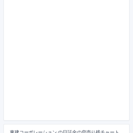
東建コーポレーション の日証金の空売り残チャート