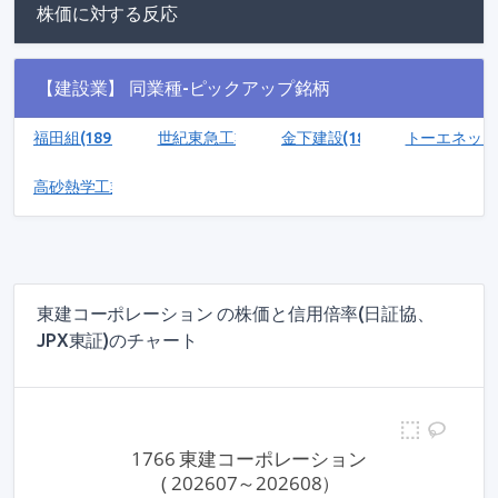
株価に対する反応
【建設業】 同業種-ピックアップ銘柄
福田組(1899)
世紀東急工業(1898)
金下建設(1897)
トーエネック(1
高砂熱学工業(1969)
東建コーポレーション の株価と信用倍率(日証協、
JPX東証)のチャート
1766 東建コーポレーション
 ( 202607～202608）