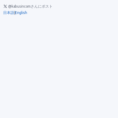
@kabusincomさんにポスト
日本語
|
English