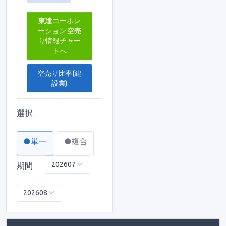
東建コーポレ
ーション 空売
り情報チャー
トへ
空売り比率(建
設業)
選択
●単一
●複合
期間