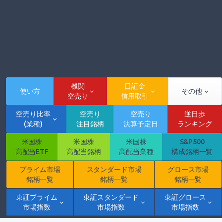
機関
日証金
使い方
その他
空売り
信用取引
空売り比率
空売り
空売り
逆日歩
(業種)
注目銘柄
決算予定日
ランキング
米国株
米国株
米国株
S&P500
高配当ETF
高配当銘柄
高配当業種
構成銘柄一覧
プライム市場
スタンダード市場
グロース市場
銘柄一覧
銘柄一覧
銘柄一覧
東証プライム
東証スタンダード
東証グロース
市場指数
市場指数
市場指数