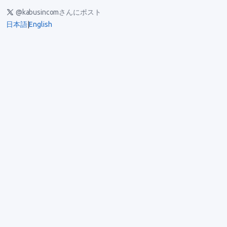
@kabusincomさんにポスト
日本語
|
English