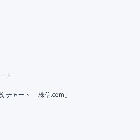
チャート
残 チャート 「株信.com」