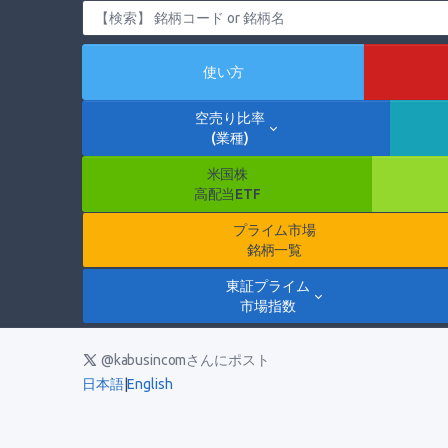
使い方
空売り比率
(業種)
米国株
高配当ETF
プライム市場
銘柄一覧
東証プライム
市場指数
@kabusincomさんにポスト
日本語
|
English