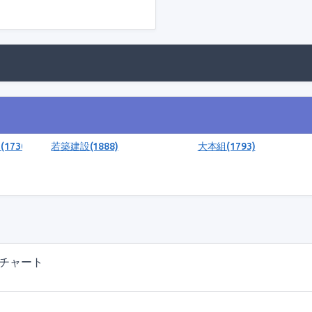
730)
若築建設(1888)
大本組(1793)
のチャート