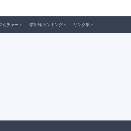
マ別チャート
信用残 ランキング
リンク集