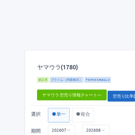
ヤマウラ(1780)
建設業
プライム（内国株式）
TOPIX SMALL 2
ヤマウラ 空売り情報チャートへ
空売り比率(
選択
●単一
●複合
期間