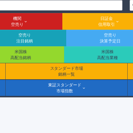
機関
日証金
空売り
信用取引
空売り
空売り
注目銘柄
決算予定日
米国株
米国株
高配当銘柄
高配当業種
スタンダード市場
銘柄一覧
東証スタンダード
市場指数