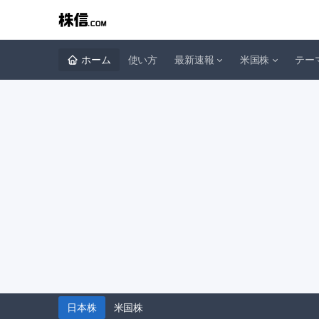
ホーム
使い方
最新速報
米国株
テー
日本株
米国株