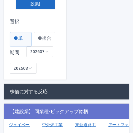
設業)
選択
●単一
●複合
期間
株価に対する反応
【建設業】 同業種-ピックアップ銘柄
ジェイベース(5073)
中外炉工業(1964)
東亜道路工業(1882)
アートフォース