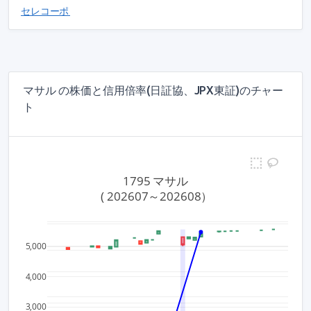
セレコーポレーション(5078)
マサル の株価と信用倍率(日証協、JPX東証)のチャー
ト
1795 マサル
 ( 202607～202608）
3.5
3,500
5,000
3
3,000
2.5
4,000
2,500
2
2,000
3,000