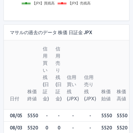
【JPX】買残高
【JPX】売残高
マサルの過去のデータ 株価 日証金 JPX
信
信
用
用
買
売
い
り
残
残
信用
信用
(日
(日
買い
売り
株価
証
証
残
残
株価
株価
日付
終値
金)
金)
(JPX)
(JPX)
始値
高値
08/05
5550
-
-
-
-
5550
5550
08/03
5520
0
0
-
-
5520
5520