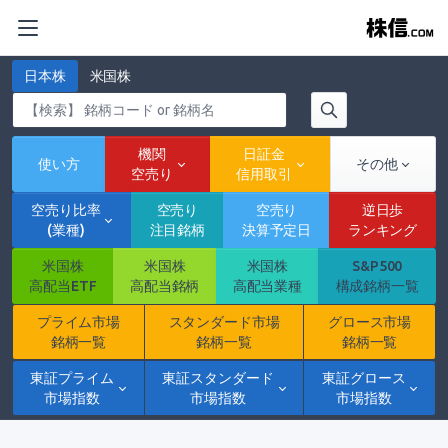
日本株
米国株
機関
日証金
使い方
その他
空売り
信用取引
空売り比率
空売り
空売り
逆日歩
(業種)
注目銘柄
決算予定日
ランキング
米国株
米国株
米国株
S&P500
高配当ETF
高配当銘柄
高配当業種
構成銘柄一覧
プライム市場
スタンダード市場
グロース市場
銘柄一覧
銘柄一覧
銘柄一覧
東証プライム
東証スタンダード
東証グロース
市場指数
市場指数
市場指数