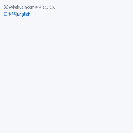
@kabusincomさんにポスト
日本語
|
English