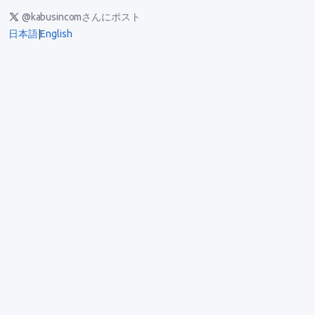
@kabusincomさんにポスト
日本語
|
English