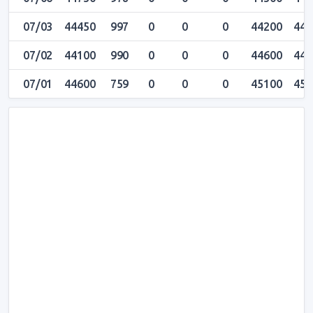
07/03
44450
997
0
0
0
44200
445
07/02
44100
990
0
0
0
44600
447
07/01
44600
759
0
0
0
45100
451