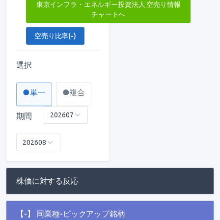
東京インフラ・エネルギー投資法人 空売り情報
チャートへ
空売り比率(-)
選択
●単一
●複合
期間
株価に対する反応
【-】 同業種-ピックアップ銘柄