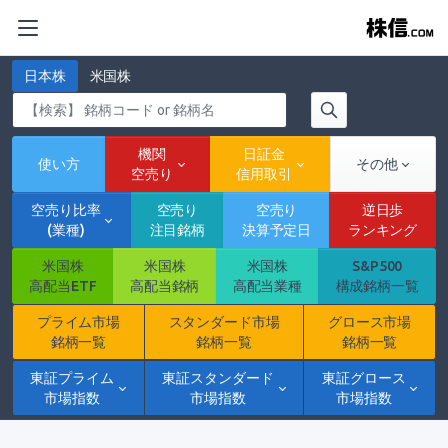
日本株
米国株
機関
日証金
使い方
その他
空売り
信用取引
空売り比率
空売り
空売り
逆日歩
(業種)
注目銘柄
決算予定日
ランキング
米国株
米国株
米国株
S&P500
高配当ETF
高配当銘柄
高配当業種
構成銘柄一覧
プライム市場
スタンダード市場
グロース市場
銘柄一覧
銘柄一覧
銘柄一覧
東証プライム
東証スタンダード
東証グロース
市場指数
市場指数
市場指数