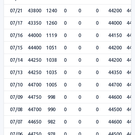
07/21
43800
1240
0
0
0
44200
442
07/17
43350
1260
0
0
0
44000
443
07/16
44000
1119
0
0
0
44150
443
07/15
44400
1051
0
0
0
44200
444
07/14
44250
1038
0
0
0
44200
443
07/13
44250
1035
0
0
0
44350
446
07/10
44700
1005
0
0
0
44700
448
07/09
44750
998
0
0
0
44600
448
07/08
44700
990
0
0
0
44500
448
07/07
44650
982
0
0
0
44600
448
07/06
44750
978
0
0
0
44500
448