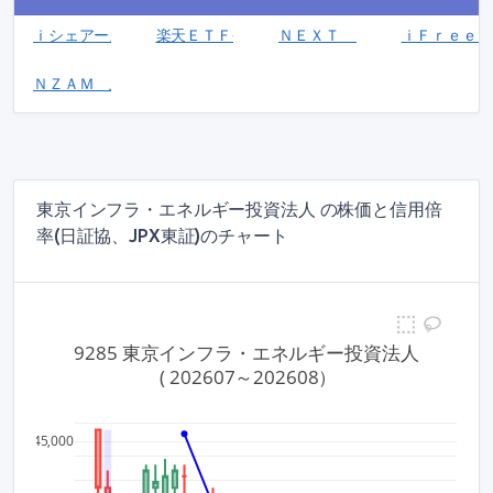
ｉシェアーズ 米ドル建て投資適格社債 ＥＴＦ(2257)
楽天ＥＴＦ‐日経ダブルインバース指数連動型(145
ＮＥＸＴ ＦＵＮＤＳ ＪＰＸ日
ｉＦｒｅｅＥ
ＮＺＡＭ 上場投信 東証ＲＥＩＴ Ｃｏｒｅ指数(2527)
東京インフラ・エネルギー投資法人 の株価と信用倍
率(日証協、JPX東証)のチャート
9285 東京インフラ・エネルギー投資法人
 ( 202607～202608）
2,500
45,000
8
2,000