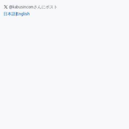
@kabusincomさんにポスト
日本語
|
English