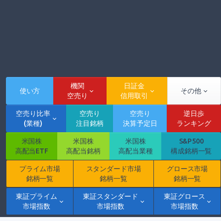
機関
日証金
使い方
その他
空売り
信用取引
空売り比率
空売り
空売り
逆日歩
(業種)
注目銘柄
決算予定日
ランキング
米国株
米国株
米国株
S&P500
高配当ETF
高配当銘柄
高配当業種
構成銘柄一覧
プライム市場
スタンダード市場
グロース市場
銘柄一覧
銘柄一覧
銘柄一覧
東証プライム
東証スタンダード
東証グロース
市場指数
市場指数
市場指数