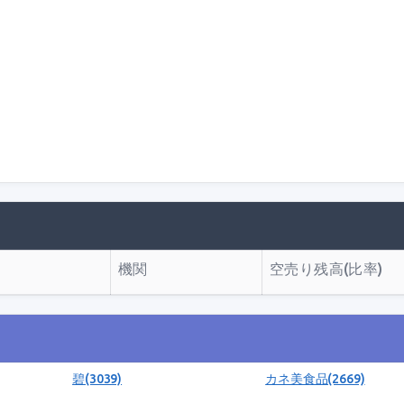
機関
空売り残高(比率)
碧(3039)
カネ美食品(2669)