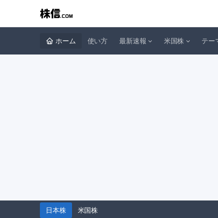
ホーム
使い方
最新速報
米国株
テー
日本株
米国株