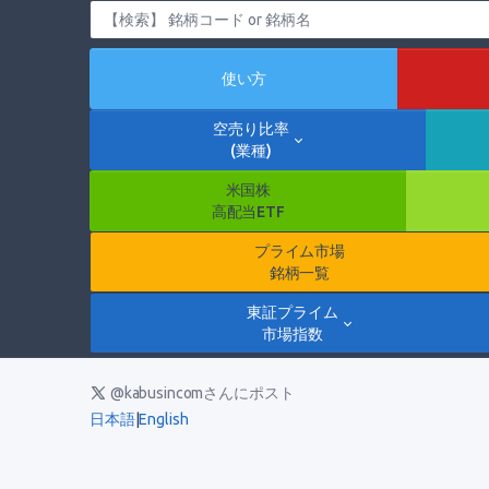
使い方
空売り比率
(業種)
米国株
高配当ETF
プライム市場
銘柄一覧
東証プライム
市場指数
@kabusincomさんにポスト
日本語
|
English