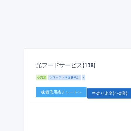
光フードサービス(138)
小売業
グロース（内国株式）
-
株価信用残チャートへ
空売り比率(小売業)