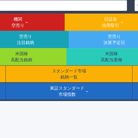
機関
日証金
空売り
信用取引
空売り
空売り
注目銘柄
決算予定日
米国株
米国株
高配当銘柄
高配当業種
スタンダード市場
銘柄一覧
東証スタンダード
市場指数