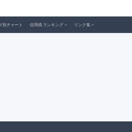
マ別チャート
信用残 ランキング
リンク集