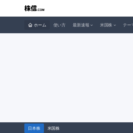
ホーム
使い方
最新速報
米国株
テー
日本株
米国株