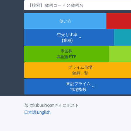
使い方
空売り比率
(業種)
米国株
高配当ETF
プライム市場
銘柄一覧
東証プライム
市場指数
@kabusincomさんにポスト
日本語
|
English