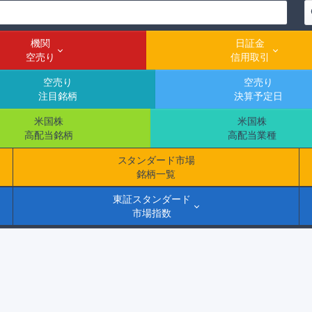
機関
日証金
空売り
信用取引
空売り
空売り
注目銘柄
決算予定日
米国株
米国株
高配当銘柄
高配当業種
スタンダード市場
銘柄一覧
東証スタンダード
市場指数