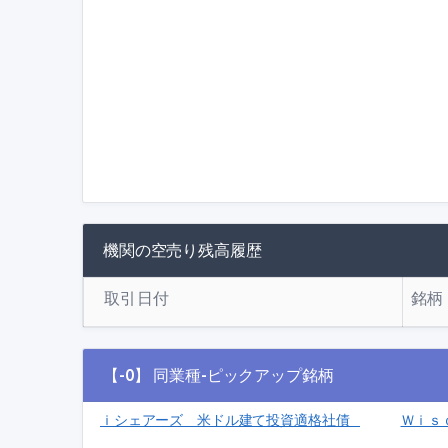
機関の空売り残高履歴
取引日付
銘柄
【-0】 同業種-ピックアップ銘柄
ｉシェアーズ 米ドル建て投資適格社債 ＥＴＦ（為替ヘッ
Ｗｉｓ