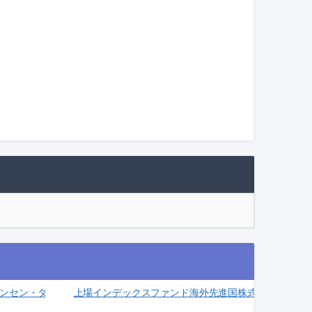
セン・ダブル・ブル ＥＴＮ(2031)
上場インデックスファンド海外先進国株式（ＭＳＣＩ－Ｋ