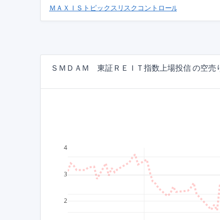
ＭＡＸＩＳトピックスリスクコントロール（５％）上場投信
ＳＭＤＡＭ 東証ＲＥＩＴ指数上場投信 の空売り残
4
3
2