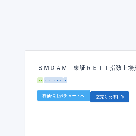
ＳＭＤＡＭ 東証ＲＥＩＴ指数上場投信
-0
ETF・ETN
-
株価信用残チャートへ
空売り比率(-0)