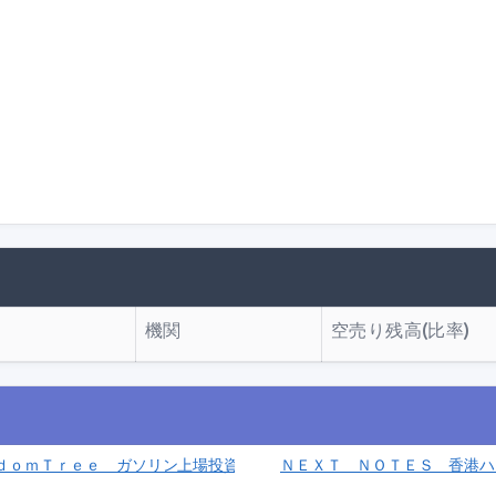
機関
空売り残高(比率)
ジあり）(1496)
ｄｏｍＴｒｅｅ ガソリン上場投資信託(1691)
ＮＥＸＴ ＮＯＴＥＳ 香港ハン