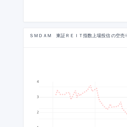
ＳＭＤＡＭ 東証ＲＥＩＴ指数上場投信 の空売り
4
3
2