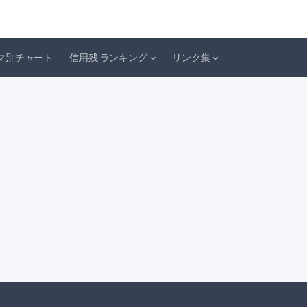
マ別チャート
信用残 ランキング
リンク集