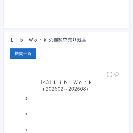
Ｌｉｂ Ｗｏｒｋ の機関空売り残高
機関一覧
1431 Ｌｉｂ　Ｗｏｒｋ
 ( 202602～202608）
4
3
2