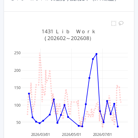
1431 Ｌｉｂ　Ｗｏｒｋ
 ( 202602～202608）
250
670
200
660
150
650
100
640
50
2026/03/01
2026/05/01
2026/07/01