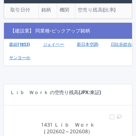
取引日付
銘柄
機関
空売り残高(比率)
【建設業】 同業種-ピックアップ銘柄
森組(1853)
ジェイベース(5073)
新日本空調(1952)
日比谷総合設備
サンヨーホームズ(1420)
Ｌｉｂ Ｗｏｒｋ の空売り残高(JPX:東証)
1431 Ｌｉｂ　Ｗｏｒｋ
 ( 202602～202608）