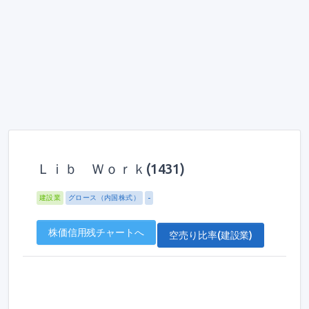
Ｌｉｂ Ｗｏｒｋ(1431)
建設業
グロース（内国株式）
-
株価信用残チャートへ
空売り比率(建設業)