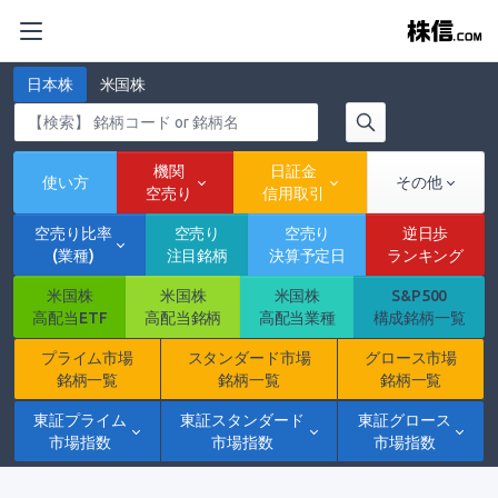
日本株
米国株
機関
日証金
使い方
その他
空売り
信用取引
空売り比率
空売り
空売り
逆日歩
(業種)
注目銘柄
決算予定日
ランキング
米国株
米国株
米国株
S&P500
高配当ETF
高配当銘柄
高配当業種
構成銘柄一覧
プライム市場
スタンダード市場
グロース市場
銘柄一覧
銘柄一覧
銘柄一覧
東証プライム
東証スタンダード
東証グロース
市場指数
市場指数
市場指数