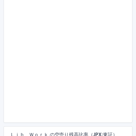
Ｌｉｂ Ｗｏｒｋ の空売り残高比率（JPX:東証）