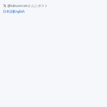
@kabusincomさんにポスト
日本語
|
English