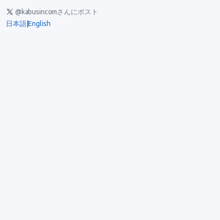
@kabusincomさんにポスト
日本語
|
English