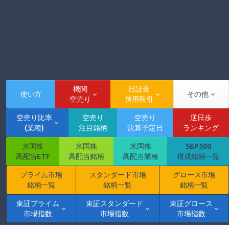
機関
日証金
使い方
その他
空売り
信用取引
空売り比率
空売り
空売り
逆日歩
(業種)
注目銘柄
決算予定日
ランキング
米国株
米国株
米国株
S&P500
高配当ETF
高配当銘柄
高配当業種
構成銘柄一覧
プライム市場
スタンダード市場
グロース市場
銘柄一覧
銘柄一覧
銘柄一覧
東証プライム
東証スタンダード
東証グロース
市場指数
市場指数
市場指数