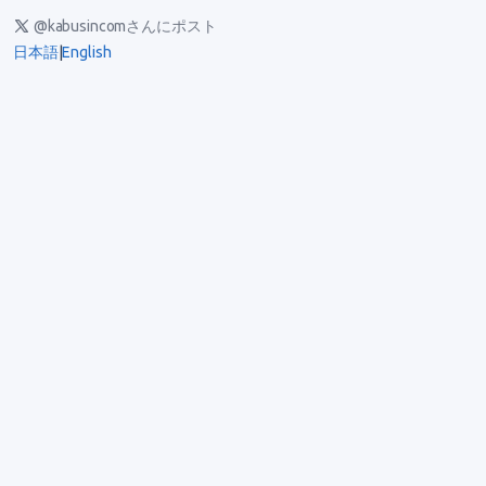
@kabusincomさんにポスト
日本語
|
English