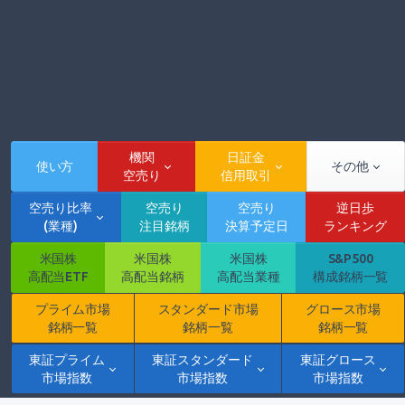
機関
日証金
使い方
その他
空売り
信用取引
空売り比率
空売り
空売り
逆日歩
(業種)
注目銘柄
決算予定日
ランキング
米国株
米国株
米国株
S&P500
高配当ETF
高配当銘柄
高配当業種
構成銘柄一覧
プライム市場
スタンダード市場
グロース市場
銘柄一覧
銘柄一覧
銘柄一覧
東証プライム
東証スタンダード
東証グロース
市場指数
市場指数
市場指数