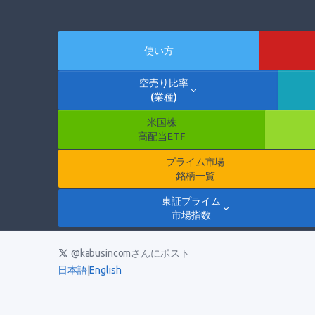
使い方
空売り比率
(業種)
米国株
高配当ETF
プライム市場
銘柄一覧
東証プライム
市場指数
@kabusincomさんにポスト
日本語
|
English