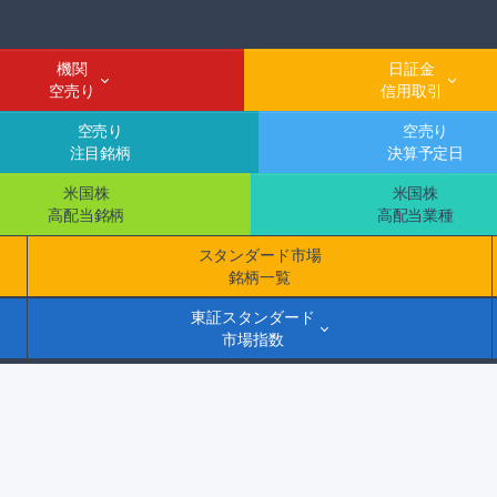
機関
日証金
空売り
信用取引
空売り
空売り
注目銘柄
決算予定日
米国株
米国株
高配当銘柄
高配当業種
スタンダード市場
銘柄一覧
東証スタンダード
市場指数