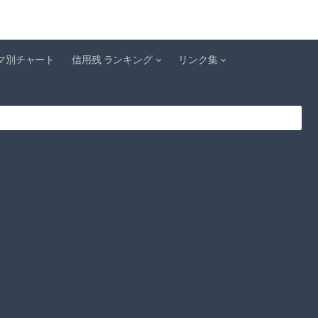
マ別チャート
信用残 ランキング
リンク集