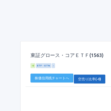
東証グロース・コアＥＴＦ(1563)
-0
ETF・ETN
-
株価信用残チャートへ
空売り比率(-0)