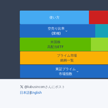
使い方
空売り比率
(業種)
米国株
高配当ETF
プライム市場
銘柄一覧
東証プライム
市場指数
@kabusincomさんにポスト
日本語
|
English