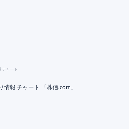
報 チャート
り情報 チャート 「株信.com」