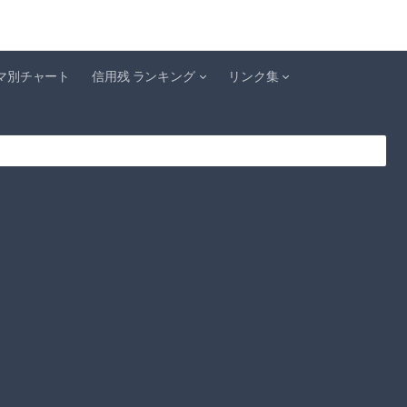
マ別チャート
信用残 ランキング
リンク集