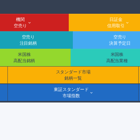
機関
日証金
空売り
信用取引
空売り
空売り
注目銘柄
決算予定日
米国株
米国株
高配当銘柄
高配当業種
スタンダード市場
銘柄一覧
東証スタンダード
市場指数