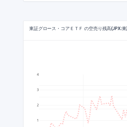
東証グロース・コアＥＴＦ の空売り残高(JPX:東
4
3
2
1