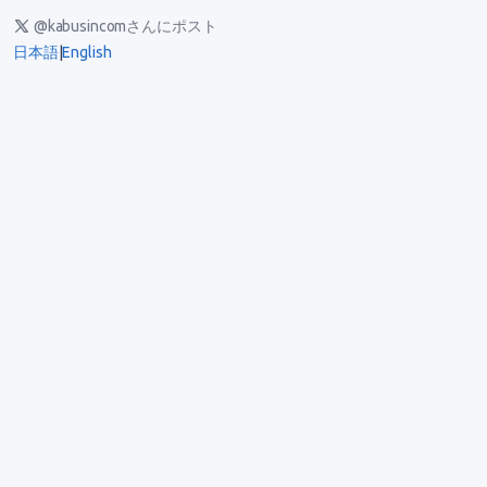
@kabusincomさんにポスト
日本語
|
English