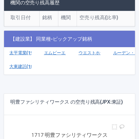
機関の空売り残高履歴
取引日付
銘柄
機関
空売り残高(比率)
【建設業】 同業種-ピックアップ銘柄
太平電業(1968)
エムビーエス(1401)
ウエストホールディングス(140
ルーデン・ホー
大東建託(1878)
明豊ファシリティワークス の空売り残高(JPX:東証)
1717 明豊ファシリティワークス