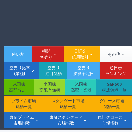
機関
日証金
使い方
その他
空売り
信用取引
空売り比率
空売り
空売り
逆日歩
(業種)
注目銘柄
決算予定日
ランキング
米国株
米国株
米国株
S&P500
高配当ETF
高配当銘柄
高配当業種
構成銘柄一覧
プライム市場
スタンダード市場
グロース市場
銘柄一覧
銘柄一覧
銘柄一覧
東証プライム
東証スタンダード
東証グロース
市場指数
市場指数
市場指数