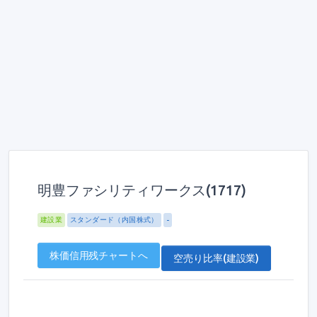
明豊ファシリティワークス(1717)
建設業
スタンダード（内国株式）
-
株価信用残チャートへ
空売り比率(建設業)