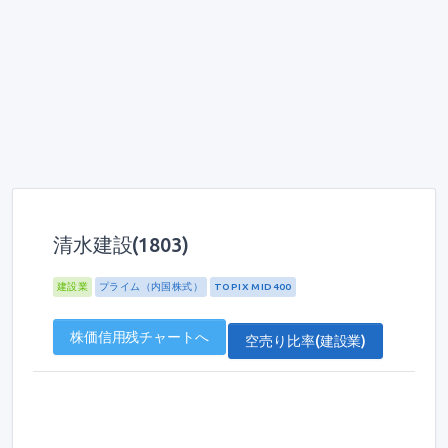
清水建設(1803)
建設業
プライム（内国株式）
TOPIX MID400
株価信用残チャートへ
空売り比率(建設業)