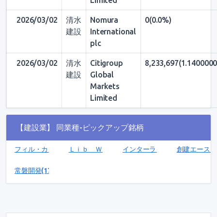
Limited
2026/03/02
清水
Nomura
0(0.0%)
建設
International
plc
2026/03/02
清水
Citigroup
8,233,697(1.14000
建設
Global
Markets
Limited
【建設業】 同業種-ピックアップ銘柄
フィル・カンパニー(3267)
Ｌｉｂ Ｗｏｒｋ(1431)
インターライフホールディングス(
創建エース(17
常磐開発(1782)