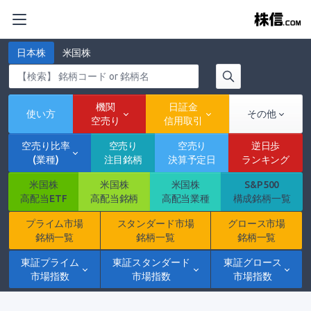
日本株
米国株
機関
日証金
使い方
その他
空売り
信用取引
空売り比率
空売り
空売り
逆日歩
(業種)
注目銘柄
決算予定日
ランキング
米国株
米国株
米国株
S&P500
高配当ETF
高配当銘柄
高配当業種
構成銘柄一覧
プライム市場
スタンダード市場
グロース市場
銘柄一覧
銘柄一覧
銘柄一覧
東証プライム
東証スタンダード
東証グロース
市場指数
市場指数
市場指数