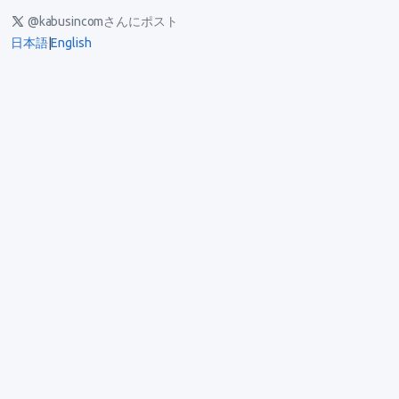
@kabusincomさんにポスト
日本語
|
English