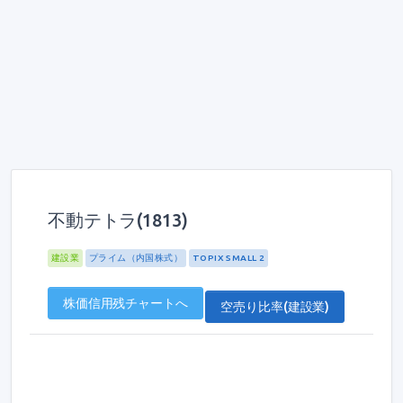
不動テトラ(1813)
建設業
プライム（内国株式）
TOPIX SMALL 2
株価信用残チャートへ
空売り比率(建設業)