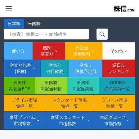
日本株
米国株
機関
日証金
使い方
その他
空売り
信用取引
空売り比率
空売り
空売り
逆日歩
(業種)
注目銘柄
決算予定日
ランキング
米国株
米国株
米国株
S&P500
高配当ETF
高配当銘柄
高配当業種
構成銘柄一覧
プライム市場
スタンダード市場
グロース市場
銘柄一覧
銘柄一覧
銘柄一覧
東証プライム
東証スタンダード
東証グロース
市場指数
市場指数
市場指数