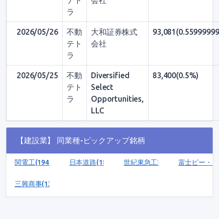
テト
会社
ラ
2026/05/26
不動
大和証券株式
93,081(0.5599999
テト
会社
ラ
2026/05/25
不動
Diversified
83,400(0.5%)
テト
Select
ラ
Opportunities,
LLC
【建設業】 同業種-ピックアップ銘柄
関電工(1942)
日本道路(1884)
世紀東急工業(1898)
富士ピー・エス
三興商事(136)