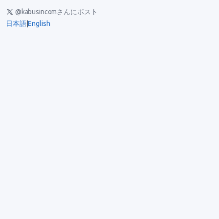
@kabusincomさんにポスト
日本語
|
English