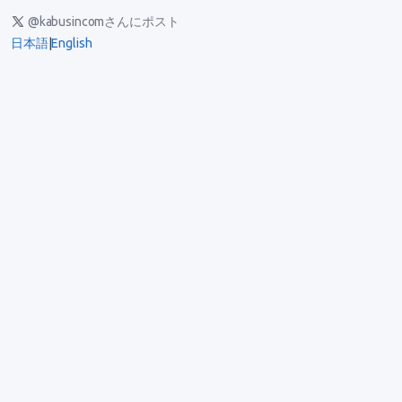
@kabusincomさんにポスト
日本語
|
English