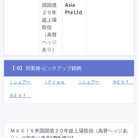
国国債
Asia
２０年
Pte Ltd.
超上場
投信
（為替
ヘッジ
あり）
【-0】 同業種-ピックアップ銘柄
ｉシェアーズ Ｓ＆Ｐ ５００ 米国株 ＥＴＦ（為替ヘッジあり）(
ｉＦｒｅｅＥＴＦ 日経平均レバレッジ・インデック
ｉシェアーズ ＪＰＸ日経４００ 
ＮＥＸＴ Ｆ
ＮＥＸＴ ＮＯＴＥＳ 低ベータ５０（ネットリターン）ＥＴＮ(206
ＭＡＸＩＳ米国国債２０年超上場投信（為替ヘッジあ