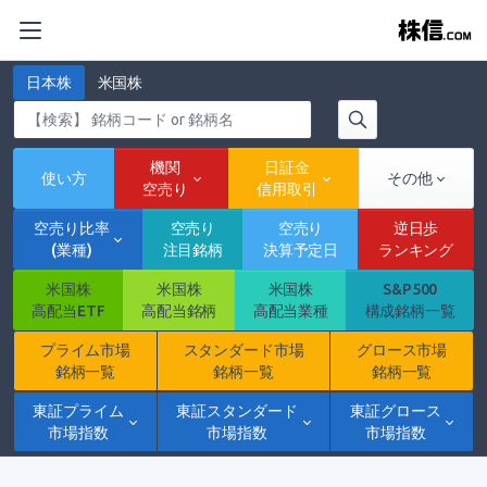
日本株
米国株
機関
日証金
使い方
その他
空売り
信用取引
空売り比率
空売り
空売り
逆日歩
(業種)
注目銘柄
決算予定日
ランキング
米国株
米国株
米国株
S&P500
高配当ETF
高配当銘柄
高配当業種
構成銘柄一覧
プライム市場
スタンダード市場
グロース市場
銘柄一覧
銘柄一覧
銘柄一覧
東証プライム
東証スタンダード
東証グロース
市場指数
市場指数
市場指数