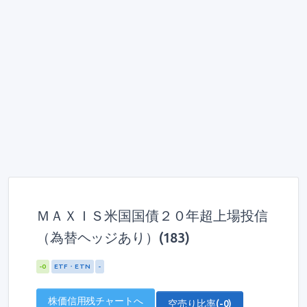
ＭＡＸＩＳ米国国債２０年超上場投信
（為替ヘッジあり）(183)
-0
ETF・ETN
-
株価信用残チャートへ
空売り比率(-0)