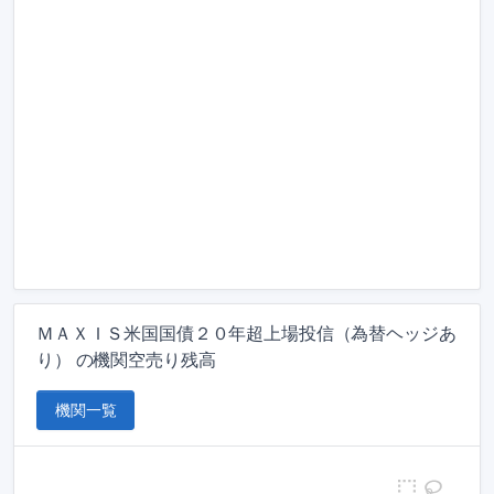
ＭＡＸＩＳ米国国債２０年超上場投信（為替ヘッジあ
り） の機関空売り残高
機関一覧