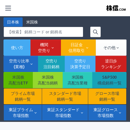
日本株
米国株
機関
日証金
使い方
その他
空売り
信用取引
空売り比率
空売り
空売り
逆日歩
(業種)
注目銘柄
決算予定日
ランキング
米国株
米国株
米国株
S&P500
高配当ETF
高配当銘柄
高配当業種
構成銘柄一覧
プライム市場
スタンダード市場
グロース市場
銘柄一覧
銘柄一覧
銘柄一覧
東証プライム
東証スタンダード
東証グロース
市場指数
市場指数
市場指数