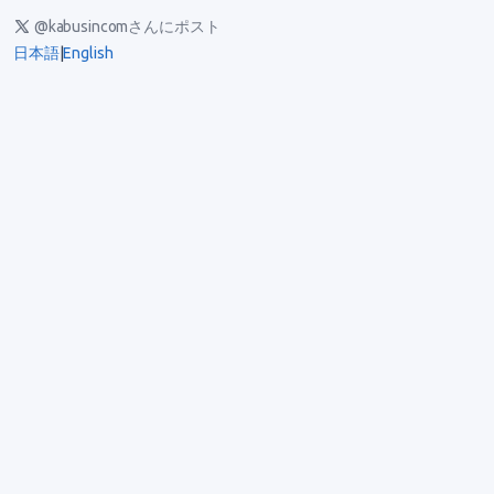
@kabusincomさんにポスト
日本語
|
English