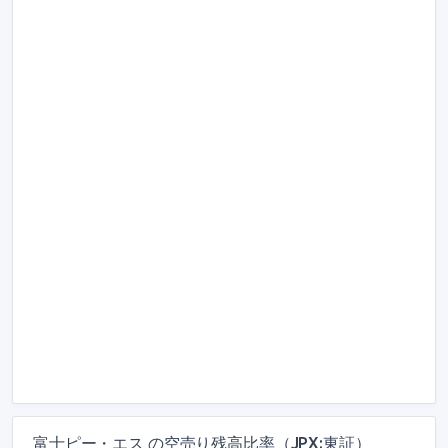
富士ピー・エス の空売り残高比率（JPX:東証）