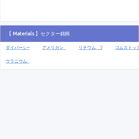
【 Materials 】セクター銘柄
ダイバーシー (DSEY)
アメリカン リソーシズ(AREC)
リチウム アメリカズ(LAC)
コムストック
ウラニウム エナジー(UEC)