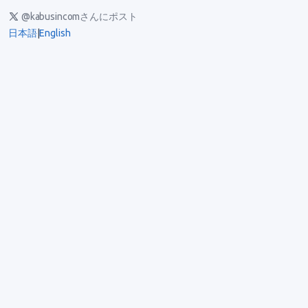
@kabusincomさんにポスト
日本語
|
English