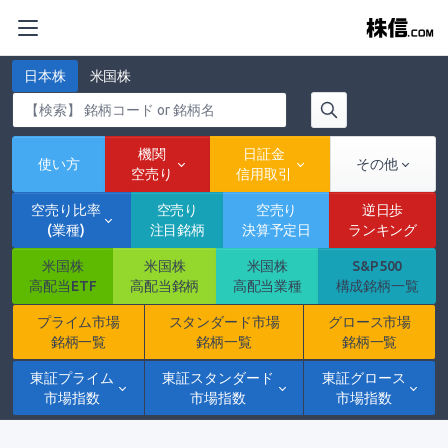
日本株
米国株
機関
日証金
使い方
その他
空売り
信用取引
空売り比率
空売り
空売り
逆日歩
(業種)
注目銘柄
決算予定日
ランキング
米国株
米国株
米国株
S&P500
高配当ETF
高配当銘柄
高配当業種
構成銘柄一覧
プライム市場
スタンダード市場
グロース市場
銘柄一覧
銘柄一覧
銘柄一覧
東証プライム
東証スタンダード
東証グロース
市場指数
市場指数
市場指数