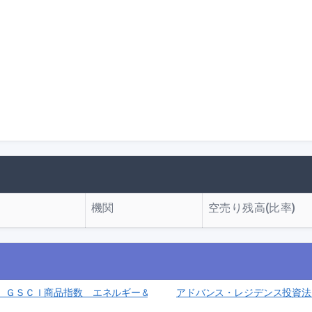
機関
空売り残高(比率)
ネットリターン） ＥＴＮ(2045)
 ＧＳＣＩ商品指数 エネルギー＆メタル・キャップド・コンポーネント３
アドバンス・レジデンス投資法人(