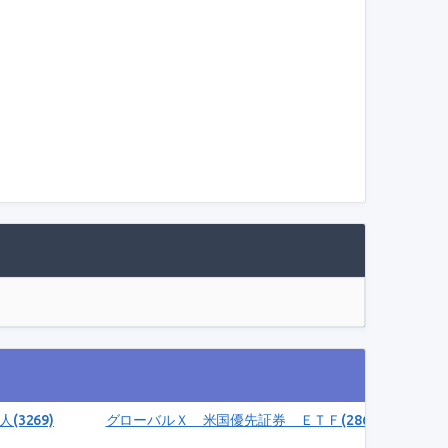
５／２０・ＴＨＥＡＭ・イージーＵＣＩＴＳ・ＥＴＦクラスＡ米ドル建受
3269)
グローバルＸ 米国優先証券 ＥＴＦ(2866)