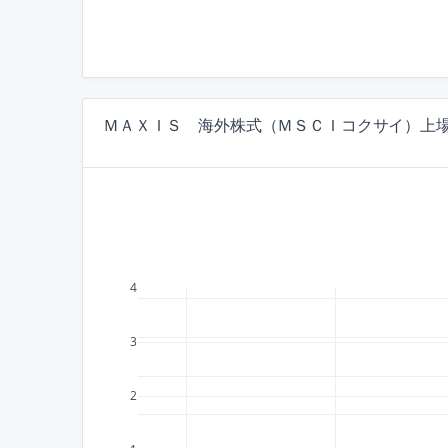
ＭＡＸＩＳ 海外株式（ＭＳＣＩコクサイ）上場投
4
3
2