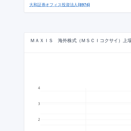
大和証券オフィス投資法人(8976)
ＭＡＸＩＳ 海外株式（ＭＳＣＩコクサイ）上場投信
4
3
2